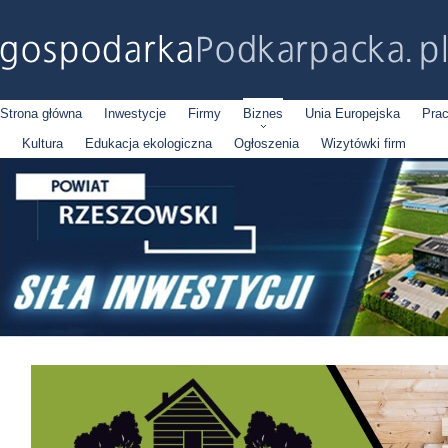
Strona główna
Inwestycje
Firmy
Biznes
Unia Europejska
Pra
Kultura
Edukacja ekologiczna
Ogłoszenia
Wizytówki firm