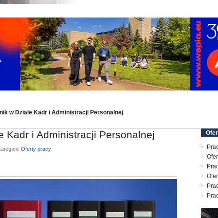
ik w Dziale Kadr i Administracji Personalnej
 Kadr i Administracji Personalnej
Ofer
Prac
ategorii:
Oferty pracy
Ofer
Prac
Ofer
Prac
Pra