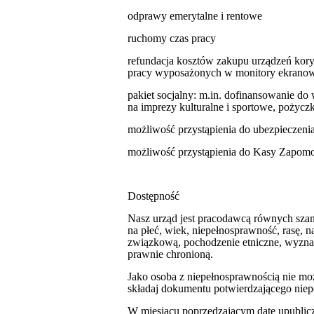
odprawy emerytalne i rentowe
ruchomy czas pracy
refundacja kosztów zakupu urządzeń kory
pracy wyposażonych w monitory ekranow
pakiet socjalny: m.in. dofinansowanie do
na imprezy kulturalne i sportowe, pożycz
możliwość przystąpienia do ubezpieczeni
możliwość przystąpienia do Kasy Zapo
Dostępność
Nasz urząd jest pracodawcą równych sza
na płeć, wiek, niepełnosprawność, rasę, 
związkową, pochodzenie etniczne, wyznani
prawnie chronioną.
Jako osoba z niepełnosprawnością nie moż
składaj dokumentu potwierdzającego nie
W miesiącu poprzedzającym datę upublicz