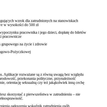
gujących wzrok dla zatrudnionych na stanowiskach
e w wysokości do 500 zł
 wypoczynku pracownika i jego dzieci, dopłatę do biletów
ki pracownicze
a grupowego na życie i zdrowie
mogowo-Pożyczkowej
ns. Aplikacje rozważane są z równą uwagą bez względu
narodowość, przekonania polityczne, przynależność
e, orientację seksualną czy też jakąkolwiek inną cechę
esz skorzystać z pierwszeństwa w zatrudnieniu – nie
pełnosprawność.
nienia ogłoszenia wskaźnik zatrudnienia osób