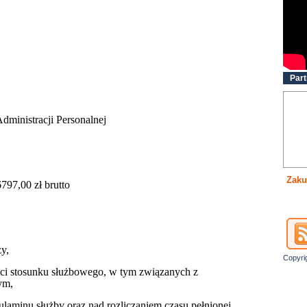
Part
dministracji Personalnej
Zaku
797,00 zł brutto
y,
Copyri
ści stosunku służbowego, w tym związanych z
ym,
laminu służby oraz nad rozliczaniem czasu pełnionej