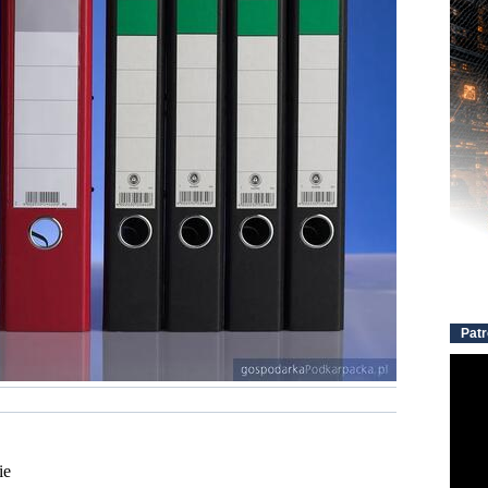
Patr
ie