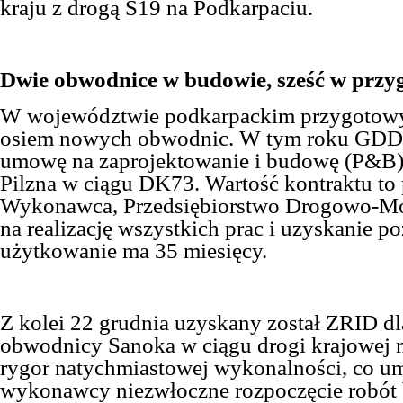
kraju
z drogą
S19 na Podkarpaciu.
Dwie obwodnice w
budowie
, sześć w prz
W województwie podkarpackim przygotow
osiem nowych obwodnic. W tym roku
GDD
umowę na zaprojektowanie i budowę (P&B
Pilzna w ciągu DK73. Wartość kontraktu to 
Wykonawca, Przedsiębiorstwo Drogowo-Mo
na realizację wszystkich prac i uzyskanie p
użytkowanie ma 35 miesięcy.
Z kolei 22 grudnia uzyska
ny został
ZRID dl
obwodnicy Sanoka w ciągu drogi krajowej 
rygor natychmiastowej wykonalności, co u
wykonawcy niezwłoczne rozpoczęcie robót