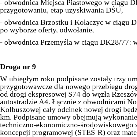
- obwodnica Miejsca Piastowego w ciągu 
przygotowaniu, etap uzyskiwania DŚU,
- obwodnica Brzostku i Kołaczyc w ciągu D
po wyborze oferty, odwołanie,
- obwodnica Przemyśla w ciągu DK28/77: 
Droga nr 9
W
ubiegłym
roku podpisa
ne zostały
trzy um
przygotowawcze dla nowego przebiegu drogi
od drogi ekspresowej S74 do węzła Rzeszó
autostradzie A4. Łącznie z obwodnicami No
Kolbuszowej cały odcinek nowej drogi będzi
km. Podpisane umowy obejmują wykonanie
techniczno-ekonomiczno-środowiskowego 
koncepcji programowej (STEŚ-R) oraz mate