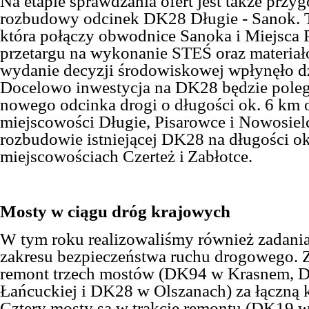
Na etapie sprawdzania ofert jest także prz
rozbudowy odcinek DK28 Długie - Sanok. T
która połączy obwodnice Sanoka i Miejsca
przetargu na wykonanie STEŚ oraz materia
wydanie decyzji środowiskowej wpłynęło dz
Docelowo inwestycja na DK28 będzie poleg
nowego odcinka drogi o długości ok. 6 km 
miejscowości Długie, Pisarowce i Nowosiel
rozbudowie istniejącej DK28 na długości o
miejscowościach Czerteż i Zabłotce.
Mosty w ciągu dróg krajowych
W tym roku realizowaliśmy również zadani
zakresu bezpieczeństwa ruchu drogowego.
remont trzech mostów (DK94 w Krasnem, 
Łańcuckiej i DK28 w Olszanach) za łączną k
Cztery mosty są w trakcie remontu (DK19 w 