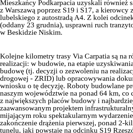
Mieszkańcy Podkarpacia uzyskali również s
z Warszawą poprzez S19 i S17, a kierowcy
lubelskiego z autostradą A4. Z kolei odcin
(oddany 23 grudnia), usprawni ruch tranzyt
w Beskidzie Niskim.
Kolejne kilometry trasy Via Carpatia są na 
realizacji: w budowie, na etapie uzyskiwani
budowę (tj. decyzji o zezwoleniu na realizac
drogowej - ZRID) lub opracowywania doku
wniosku o tę decyzję. Roboty budowlane p
naszym województwie na ponad 64 km, co 
z największych placów budowy i najbardzie
zaawansowanym projektem infrastruktural
mijającym roku spektakularnym wydarzeni
zakończenie drążenia pierwszej, ponad 2-k
tunelu, jaki powstaje na odcinku S19 Rzesz