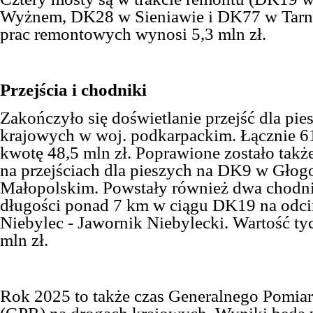
Wyżnem, DK28 w Sieniawie i DK77 w Tarno
prac remontowych wynosi 5,3 mln zł.
Przejścia i chodniki
Zakończy
ło się
doświetlanie przejść dla pie
krajowych w woj. podkarpackim. Łącznie 61
kwotę 48,5 mln zł. Poprawi
one zostało
takż
na przejściach dla pieszych na DK9 w Głog
Małopolskim.
Powstały
również dwa chodni
długości ponad 7 km w ciągu DK19 na odci
Niebylec - Jawornik Niebylecki. Wartość tyc
mln zł.
Rok 2025 to także czas Generalnego Pomia