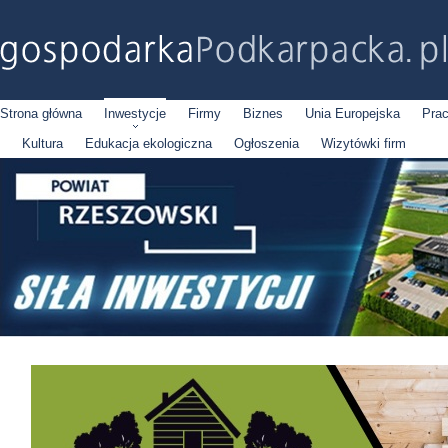
Strona główna
Inwestycje
Firmy
Biznes
Unia Europejska
Pra
Kultura
Edukacja ekologiczna
Ogłoszenia
Wizytówki firm