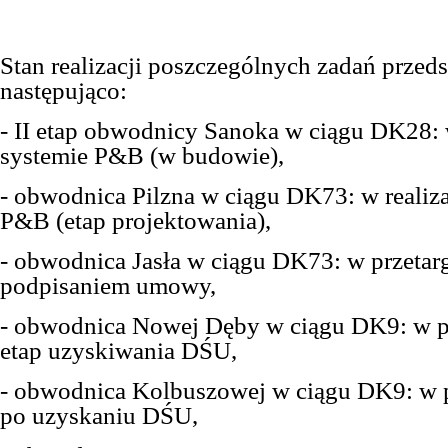
Stan realizacji poszczególnych zadań przeds
następująco:
- II etap obwodnicy Sanoka w ciągu DK28: w
systemie P&B (w budowie),
- obwodnica Pilzna w ciągu DK73: w realiza
P&B (etap projektowania),
- obwodnica Jasła w ciągu DK73: w przetar
podpisaniem umowy,
- obwodnica Nowej Dęby w ciągu DK9: w p
etap uzyskiwania DŚU,
- obwodnica Kolbuszowej w ciągu DK9: w 
po uzyskaniu DŚU,