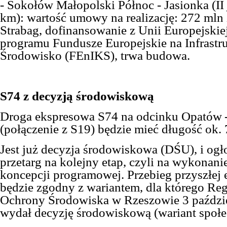
- Sokołów Małopolski Północ - Jasionka (II 
km): wartość umowy na realizację: 272 mln
Strabag, dofinansowanie z Unii Europejski
programu Fundusze Europejskie na Infrastru
Środowisko (FEnIKS), trwa budowa.
S74 z decyzją środowiskową
D
roga ekspresowa S74 na odcinku Opatów 
(połączenie z S19)
będzie mieć
długoś
ć
ok. 
Jest już
decyzj
a
środowiskow
a
(DŚU),
i
ogł
przetarg na kolejny etap, czyli na wykonan
k
oncepcji programowej. Przebieg przyszłej
będzie zgodny z wariantem, dla którego Re
Ochrony Środowiska w Rzeszowie 3 paździe
wydał decyzję środowiskową (wariant społ