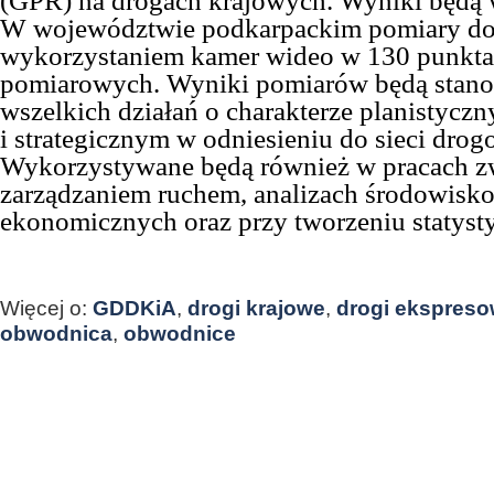
(GPR) na drogach krajowych.
W
yniki
będą
W województwie podkarpackim pomiary do
wykorzystaniem kamer wideo w 130 punktac
pomiarowych. Wyniki pomiarów będą stan
wszelkich działań o charakterze planistyc
i strategicznym w odniesieniu do sieci drog
Wykorzystywane będą również w pracach z
zarządzaniem ruchem, analizach środowisk
ekonomicznych oraz przy tworzeniu statyst
Więcej o:
GDDKiA
,
drogi krajowe
,
drogi ekspres
obwodnica
,
obwodnice