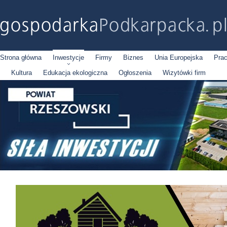
Strona główna
Inwestycje
Firmy
Biznes
Unia Europejska
Pra
Kultura
Edukacja ekologiczna
Ogłoszenia
Wizytówki firm