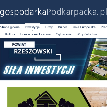
Strona główna
Inwestycje
Firmy
Biznes
Unia Europejska
Pra
Kultura
Edukacja ekologiczna
Ogłoszenia
Wizytówki firm