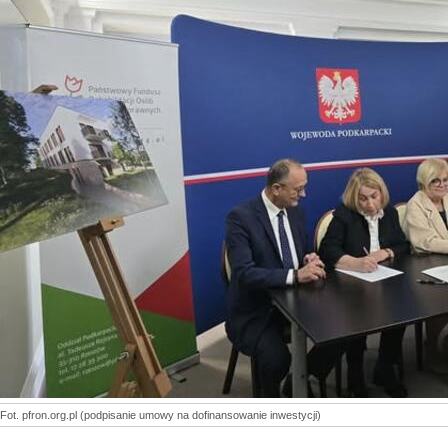
Fot. pfron.org.pl (podpisanie umowy na dofinansowanie inwestycji)