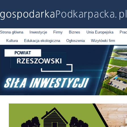
Strona główna
Inwestycje
Firmy
Biznes
Unia Europejska
Pra
Kultura
Edukacja ekologiczna
Ogłoszenia
Wizytówki firm