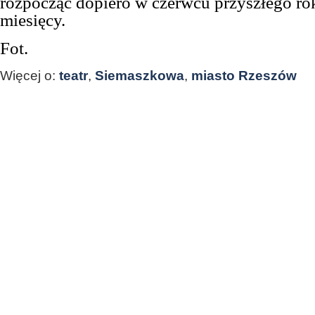
rozpocząć dopiero w czerwcu przyszłego rok
miesięcy.
Fot.
Więcej o:
teatr
,
Siemaszkowa
,
miasto Rzeszów