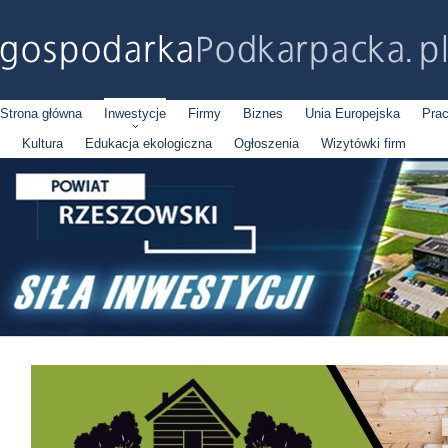
Strona główna
Inwestycje
Firmy
Biznes
Unia Europejska
Pra
Kultura
Edukacja ekologiczna
Ogłoszenia
Wizytówki firm