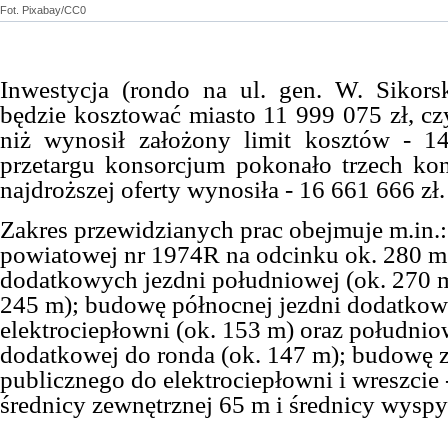
Fot. Pixabay/CC0
Inwestycja (rondo na ul. gen. W. Sikors
będzie kosztować miasto 11 999 075 zł, czy
niż wynosił założony limit kosztów -
1
przetargu konsorcjum pokonało trzech ko
najdroższej oferty wynosiła -
16 661 666 zł.
Zakres przewidzianych prac obejmuje m.in.
powiatowej nr 1974R na odcinku ok. 280 
dodatkowych jezdni południowej (ok. 270 m
245 m); budowę północnej jezdni dodatkow
elektrociepłowni (ok. 153 m) oraz południo
dodatkowej do ronda (ok. 147 m); budowę 
publicznego do elektrociepłowni i wreszcie
średnicy zewnętrznej 65 m i średnicy wyspy