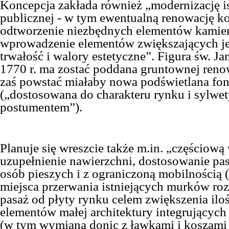
Koncepcja zakłada również „modernizację is
publicznej - w tym ewentualną renowację ko
odtworzenie niezbędnych elementów kamien
wprowadzenie elementów zwiększających je
trwałość i walory estetyczne”. Figura św. 
1770 r. ma zostać poddana gruntownej renow
zaś powstać miałaby nowa podświetlana fo
(„dostosowana do charakteru rynku i sylwet
postumentem”).
Planuje się wreszcie także m.in. „częściow
uzupełnienie nawierzchni, dostosowanie pa
osób pieszych i z ograniczoną mobilnością 
miejsca przerwania istniejących murków ro
pasaż od płyty rynku celem zwiększenia iloś
elementów małej architektury integrujących 
(w tym wymiana donic z ławkami i koszami