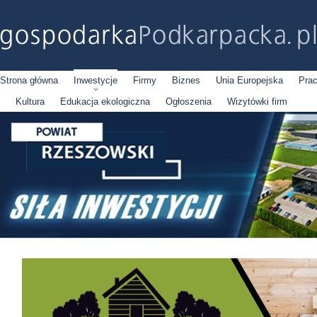
Strona główna
Inwestycje
Firmy
Biznes
Unia Europejska
Pra
Kultura
Edukacja ekologiczna
Ogłoszenia
Wizytówki firm