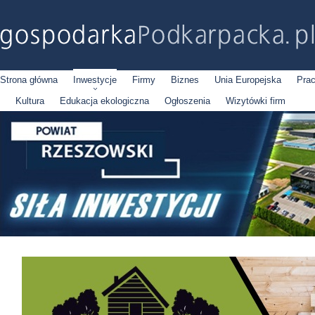
Strona główna
Inwestycje
Firmy
Biznes
Unia Europejska
Pra
Kultura
Edukacja ekologiczna
Ogłoszenia
Wizytówki firm