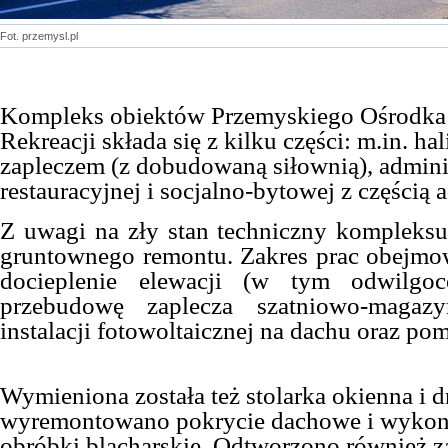
Fot. przemysl.pl
Kompleks obiektów Przemyskiego Ośrodka 
Rekreacji składa się z kilku części: m.in. ha
zapleczem (z dobudowaną siłownią), admini
restauracyjnej i socjalno-bytowej z częścią 
Z uwagi na zły stan techniczny kompleks
gruntownego remontu. Zakres prac obejmow
docieplenie elewacji (w tym odwilgoce
przebudowę zaplecza szatniowo-magaz
instalacji fotowoltaicznej na dachu oraz pom
Wymieniona została też stolarka okienna i 
wyremontowano pokrycie dachowe i wyko
obróbki blacharskie. Odtworzono również 