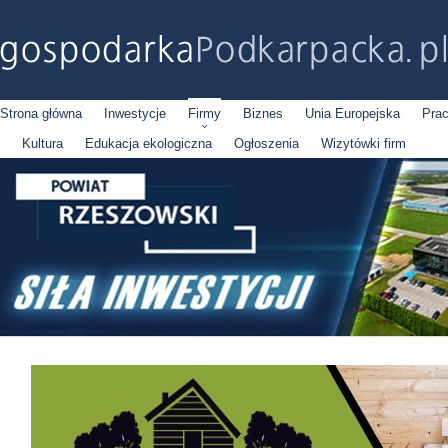
Strona główna
Inwestycje
Firmy
Biznes
Unia Europejska
Pra
Kultura
Edukacja ekologiczna
Ogłoszenia
Wizytówki firm