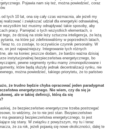
rgetycznego. Pojawia nam się też, można powiedzieć, coraz
ców.
a od tych 10 lat, ona się cały czas wzmacnia, ale jeżeli my
j realizować i zwiększać udział dla energetyki odnawialnej,
tym wszystkim też musimy odnajdywać takie sposoby, aby
cach pracy. Pamiętać o tych wszystkich elementach, o
tego, że dzisiaj na stole leży sztuczna inteligencja, że leżą
pytania, na które już zdefiniowaliśmy w poprzednich latach,
 Teraz to, co zostaje, to oczywiście czynnik personalny. W
o, on jest najważniejszy. Integrowanie tych różnych
żne, ale na koniec jeszcze dodam, że bardzo ważna dzisiaj
urze instytucjonalnej bezpieczeństwa energetycznego, bo
wyczajeni, pewne segmenty rynku mamy zmonopolizowane i
menty, które będą służyły jednak decentralizacji rynku, nie
pewnego, można powiedzieć, takiego priorytetu, że to państwo
dużo, że trudno będzie chyba opracować jeden paradygmat
eczeństwa energetycznego. Nie wiem, czy da się je
owej, ale w takiej definicji, którą da się
h?
nhaskiej, że bezpieczeństwo energetyczne trzeba postrzegać
esowo, to widzimy, że to nie jest stan. Bezpieczeństwo
e ma gwarancji bezpieczeństwa energetycznego, to jest
iające się stany. W związku z powyższym, my tu i teraz
cza, że za rok, jeżeli pojawią się nowe okoliczności, dalej te