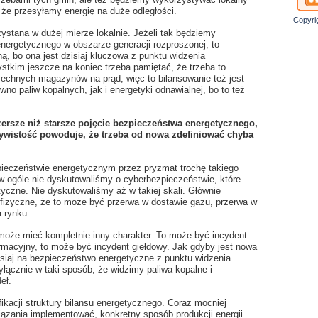
, że przesyłamy energię na duże odległości.
Copyri
ystana w dużej mierze lokalnie. Jeżeli tak będziemy
energetycznego w obszarze generacji rozproszonej, to
 bo ona jest dzisiaj kluczowa z punktu widzenia
tkim jeszcze na koniec trzeba pamiętać, że trzeba to
chnych magazynów na prąd, więc to bilansowanie też jest
no paliw kopalnych, jak i energetyki odnawialnej, bo to też
szersze niż starsze pojęcie bezpieczeństwa energetycznego,
zywistość powoduje, że trzeba od nowa zdefiniować chyba
ieczeństwie energetycznym przez pryzmat trochę takiego
ogóle nie dyskutowaliśmy o cyberbezpieczeństwie, które
yczne. Nie dyskutowaliśmy aż w takiej skali. Głównie
fizyczne, że to może być przerwa w dostawie gazu, przerwa w
a rynku.
 może mieć kompletnie inny charakter. To może być incydent
rmacyjny, to może być incydent giełdowy. Jak gdyby jest nowa
siaj na bezpieczeństwo energetyczne z punktu widzenia
yłącznie w taki sposób, że widzimy paliwa kopalne i
eł.
kacji struktury bilansu energetycznego. Coraz mocniej
ązania implementować, konkretny sposób produkcji energii