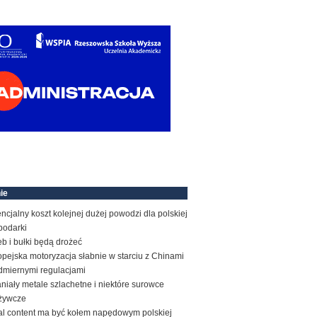
ie
ncjalny koszt kolejnej dużej powodzi dla polskiej
podarki
b i bułki będą drożeć
pejska motoryzacja słabnie w starciu z Chinami
admiernymi regulacjami
niały metale szlachetne i niektóre surowce
żywcze
al content ma być kołem napędowym polskiej