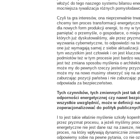
włożyć do tego naszego systemu bilansu ene
mocniejsza rywalizacja różnych pomysłodaw
Czyli ta gra interesów, ona nieprzerwalnie trw
chcemy ten proces transformacji energetyczne
dla nowych form produkcji energii, to my w 
pamiętać o przemyśle, o gospodarce, o miejs
których już dyskutowaliśmy, ale przez pryzmat 
wyzwania cybernetyczne, to odpowiedzi na te 
one już wymagają samej z siebie aktualizacji.
tym wszystkim jest człowiek i on jest kluczow
podmiotów też w tym procesie jest bardzo wa
jest też zmiana sposobu myślenia o architekt
może my do pewnych rzeczy jesteśmy przyz
może my na nowo musimy otworzyć się na argu
zaburzając pozycji państwa i nie zaburzając 
odpowiada za bezpieczeństwo.
Tych czynników, tych zmiennych jest tak 
odporności energetycznej czy nawet bezpi
wszystkie uwzględnić, może w definicji nauk
zoperacjonalizować do polityk publicznyc
I to jest takie właśnie myślenie szkoły kope
przez pryzmat procesu, a jeżeli myślimy proc
energetyczne nie jest dane raz na zawsze, ni
proces, na który wpływają dynamicznie zmien
odpowiemy sobie na pewne pytania, co nie ozna