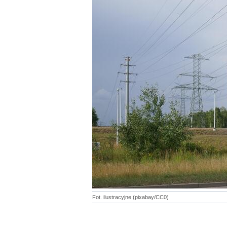
Fot. ilustracyjne (pixabay/CC0)