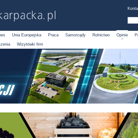
Konta
nes
Unia Europejska
Praca
Samorządy
Rolnictwo
Opinie
P
szenia
Wizytówki firm