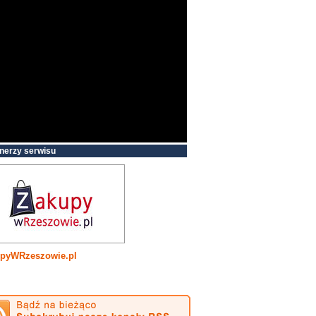
nerzy serwisu
pyWRzeszowie.pl