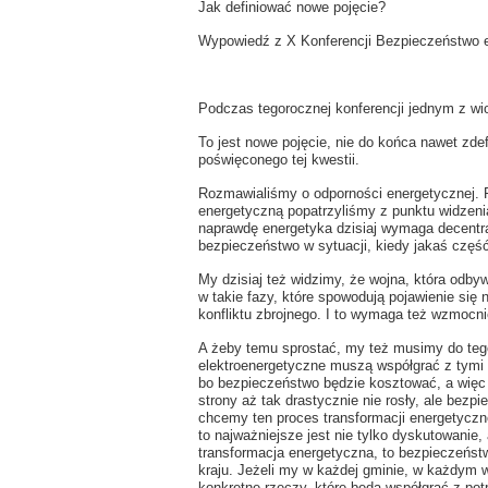
Jak definiować nowe pojęcie?
Wypowiedź z X Konferencji Bezpieczeństwo en
Podczas tegorocznej konferencji jednym z w
To jest nowe pojęcie, nie do końca nawet zde
poświęconego tej kwestii.
Rozmawialiśmy o odporności energetycznej. P
energetyczną popatrzyliśmy z punktu widzenia
naprawdę energetyka dzisiaj wymaga decentra
bezpieczeństwo w sytuacji, kiedy jakaś część
My dzisiaj też widzimy, że wojna, która odby
w takie fazy, które spowodują pojawienie si
konfliktu zbrojnego. I to wymaga też wzmocn
A żeby temu sprostać, my też musimy do teg
elektroenergetyczne muszą współgrać z tym
bo bezpieczeństwo będzie kosztować, a więc ta
strony aż tak drastycznie nie rosły, ale bezp
chcemy ten proces transformacji energetyczn
to najważniejsze jest nie tylko dyskutowanie,
transformacja energetyczna, to bezpieczeńs
kraju. Jeżeli my w każdej gminie, w każdym w
konkretne rzeczy, które będą współgrać z po