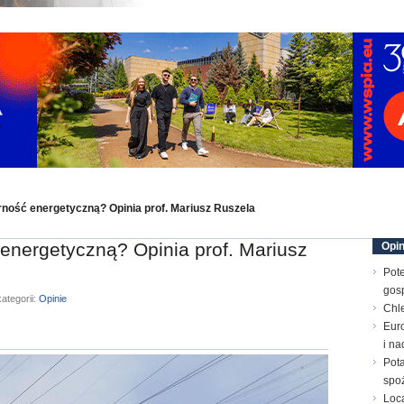
rność energetyczną? Opinia prof. Mariusz Ruszela
energetyczną? Opinia prof. Mariusz
Opin
Pote
gos
ategorii:
Opinie
Chle
Euro
i n
Pota
spo
Loc