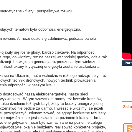
ergetyczne - filary i perspelktywa rozwoju
iodących tematów była odporność energetyczna.
finiowane. A może udało się zdefiniować podczas panelu
ojawiły się różne głosy, bardzo ciekawe. Na odporność
 tego, co widzimy też na naszej wschodniej granicy, gdzie tak
lizacji. Im większa generacja rozproszona, tym większe
Part
 infrastruktury krytycznej energetyki zostanie uszkodzona.
wa się na Ukrainie, może wchodzić w różnego rodzaju fazy. Też
ę nowych technik dronowych, nowych technik prowadzenia
ienia odporności w naszym kraju.
o dostosować naszą elektroenergetykę, nasze sieci
i wyzwaniami. W tym wszystkim mamy też kwestię kosztów,
kie dzielenie też tych taryf, żeby te koszty energii z jednej
Zaku
ieczeństwo nie będzie za darmo. I wreszcie widzimy, że jeżeli
ej przyspieszyć, zdynamizować, osiągnąć konkretne rezultaty,
 ale najważniejsze jest działanie na poziomie lokalnym, bo ta
two energetyczne może być wzmacniane na poziomie całego
ojewództwie lokalnie będziemy realizować konkretne projekty,
trzebami tych gmin, ale też będziemy wykorzystywać lokalny