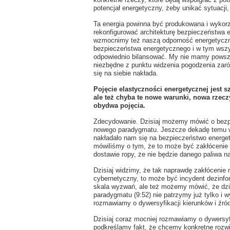
potencjał energetyczny, żeby unikać sytuacji
Ta energia powinna być produkowana i wykorz
rekonfigurować architekturę bezpieczeństwa 
wzmocnimy też naszą odporność energetyczną,
bezpieczeństwa energetycznego i w tym wszys
odpowiednio bilansować. My nie mamy powsze
niezbędne z punktu widzenia pogodzenia zarów
się na siebie nakłada.
Pojęcie
elastyczno
ści energetycznej jest 
ale też chyba te nowe warunki, nowa rzec
obydwa
pojęci
a
.
Zdecydowanie. Dzisiaj możemy mówić o bezp
nowego paradygmatu. Jeszcze dekadę temu w 
nakładało nam się na bezpieczeństwo energet
mówiliśmy o tym, że to może być zakłócenie 
dostawie ropy, że nie będzie danego paliwa n
Dzisiaj widzimy, że tak naprawdę zakłócenie
cybernetyczny, to może być incydent dezinfo
skala wyzwań, ale też możemy mówić, że dzi
paradygmatu (9:52) nie patrzymy już tylko i w
rozmawiamy o dywersyfikacji kierunków i źród
Dzisiaj coraz mocniej rozmawiamy o dywersyfi
podkreślamy fakt, że chcemy konkretne rozwi