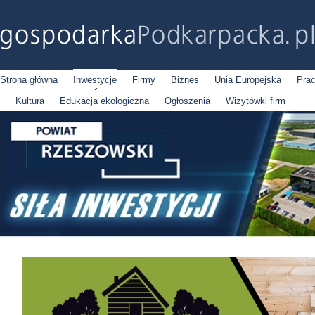
Strona główna
Inwestycje
Firmy
Biznes
Unia Europejska
Pra
Kultura
Edukacja ekologiczna
Ogłoszenia
Wizytówki firm