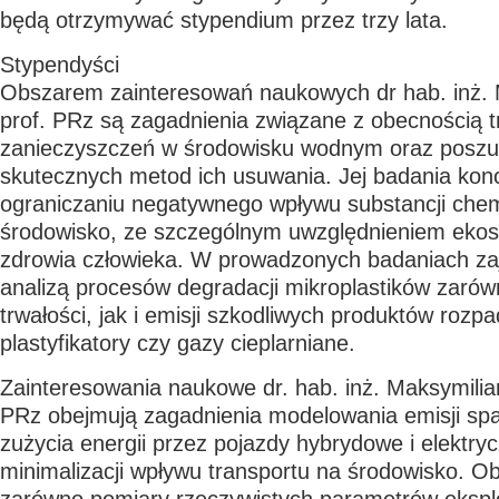
będą otrzymywać stypendium przez trzy lata.
Stypendyści
Obszarem zainteresowań naukowych
dr hab. inż.
prof. PRz
są zagadnienia związane z obecnością t
zanieczyszczeń w środowisku wodnym oraz posz
skutecznych metod ich usuwania. Jej badania konc
ograniczaniu negatywnego wpływu substancji che
środowisko, ze szczególnym uwzględnieniem eko
zdrowia człowieka. W prowadzonych badaniach zaj
analizą procesów degradacji mikroplastików zarów
trwałości, jak i emisji szkodliwych produktów rozpa
plastyfikatory czy gazy cieplarniane.
Zainteresowania naukowe
dr. hab. inż. Maksymilia
PRz
obejmują zagadnienia modelowania emisji spal
zużycia energii przez pojazdy hybrydowe i elektry
minimalizacji wpływu transportu na środowisko. O