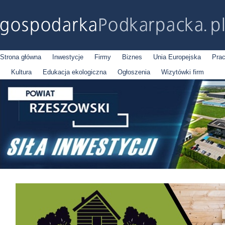
Strona główna
Inwestycje
Firmy
Biznes
Unia Europejska
Pra
Kultura
Edukacja ekologiczna
Ogłoszenia
Wizytówki firm