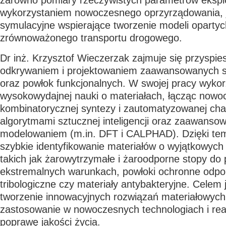
zarówno pomiary rzeczywistych parametrów ekspl
wykorzystaniem nowoczesnego oprzyrządowania, j
symulacyjne wspierające tworzenie modeli opartych
zrównoważonego transportu drogowego.
Dr inż. Krzysztof Wieczerzak
zajmuje się przyspi
odkrywaniem i projektowaniem zaawansowanych s
oraz powłok funkcjonalnych. W swojej pracy wyko
wysokowydajnej nauki o materiałach, łącząc nowoc
kombinatorycznej syntezy i zautomatyzowanej char
algorytmami sztucznej inteligencji oraz zaawans
modelowaniem (m.in. DFT i CALPHAD). Dzięki tem
szybkie identyfikowanie materiałów o wyjątkowych
takich jak żarowytrzymałe i żaroodporne stopy do
ekstremalnych warunkach, powłoki ochronne odpo
tribologiczne czy materiały antybakteryjne. Celem 
tworzenie innowacyjnych rozwiązań materiałowych,
zastosowanie w nowoczesnych technologiach i rea
poprawę jakości życia.