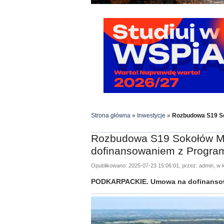
Strona główna
»
Inwestycje
»
Rozbudowa S19 So
Rozbudowa S19 Sokołów Młp
dofinansowaniem z Progra
Opublikowano: 2025-07-23 15:06:01, przez: admin, w k
PODKARPACKIE. Umowa na dofinansowan