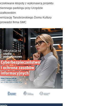
oczekiwane kłopoty z wykonawcą projektu
ziemnego parkingu przy Urzędzie
szałkowskim
ernizację Tanobrzeskiego Domu Kultury
eprowadzi firma GMC
onaty