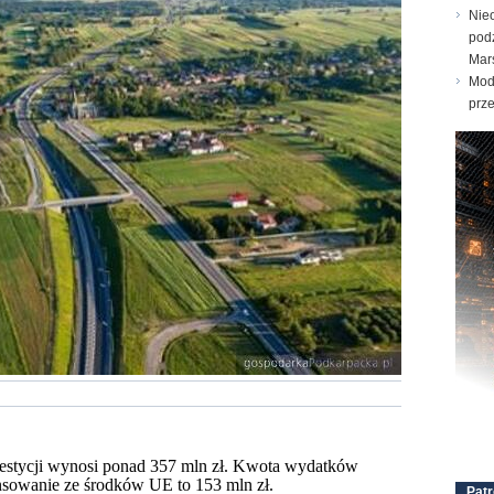
Nie
pod
Mar
Mod
prz
nwestycji wynosi ponad 357 mln zł. Kwota wydatków
ansowanie ze środków UE to 153 mln zł.
Patr