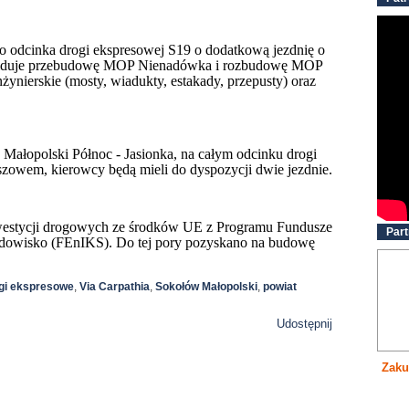
go odcinka drogi ekspresowej S19 o dodatkową jezdnię o
zewiduje przebudowę MOP Nienadówka i rozbudowę MOP
nżynierskie (mosty, wiadukty, estakady, przepusty) oraz
ałopolski Północ - Jasionka, na całym odcinku drogi
zowem, kierowcy będą mieli do dyspozycji dwie jezdnie.
westycji drogowych
ze środków UE z Programu Fundusze
Part
Środowisko (FEnIKS). Do tej pory pozyskano na budowę
gi ekspresowe
,
Via Carpathia
,
Sokołów Małopolski
,
powiat
Udostępnij
Zaku