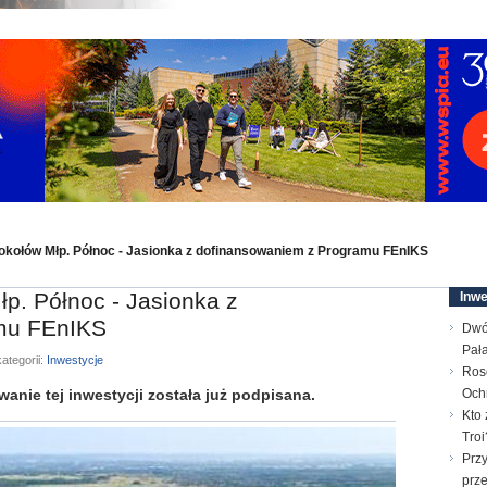
kołów Młp. Północ - Jasionka z dofinansowaniem z Programu FEnIKS
. Północ - Jasionka z
Inwe
mu FEnIKS
Dwó
Pał
ategorii:
Inwestycje
Ros
ie tej inwestycji została już podpisana.
Och
Kto 
Troi
Prz
prz