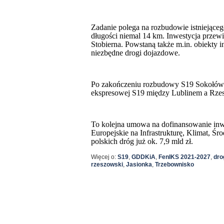
Zadanie polega na rozbudowie istniejące
długości niemal 14 km. Inwestycja pr
Stobierna. Powstaną także m.in. obiekty i
niezbędne drogi dojazdowe.
Po zakończeniu rozbudowy S19 Sokołów M
ekspresowej S19 między Lublinem a Rzes
To kolejna umowa na dofinansowanie in
Europejskie na Infrastrukturę, Klimat, 
polskich dróg już ok. 7,9 mld zł.
Więcej o:
S19
,
GDDKiA
,
FenIKS 2021-2027
,
dro
rzeszowski
,
Jasionka
,
Trzebownisko