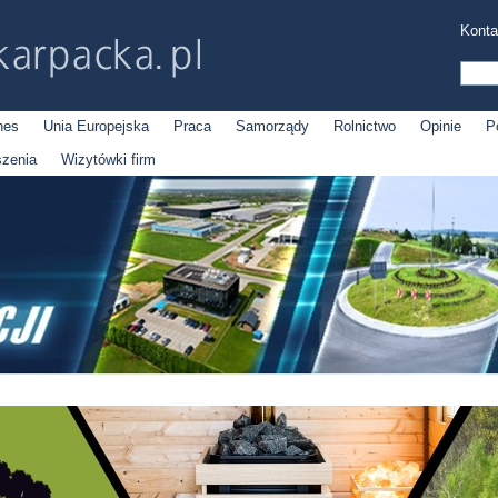
Konta
nes
Unia Europejska
Praca
Samorządy
Rolnictwo
Opinie
P
szenia
Wizytówki firm