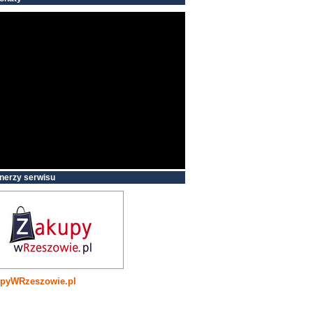
nerzy serwisu
pyWRzeszowie.pl