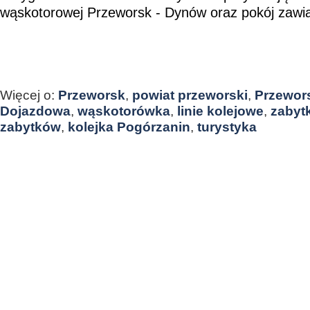
wąskotorowej Przeworsk - Dynów oraz pokój zawia
Więcej o:
Przeworsk
,
powiat przeworski
,
Przewors
Dojazdowa
,
wąskotorówka
,
linie kolejowe
,
zabytk
zabytków
,
kolejka Pogórzanin
,
turystyka