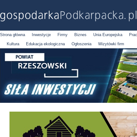
Strona główna
Inwestycje
Firmy
Biznes
Unia Europejska
Pra
Kultura
Edukacja ekologiczna
Ogłoszenia
Wizytówki firm