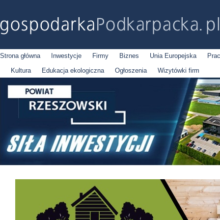
Strona główna
Inwestycje
Firmy
Biznes
Unia Europejska
Pra
Kultura
Edukacja ekologiczna
Ogłoszenia
Wizytówki firm