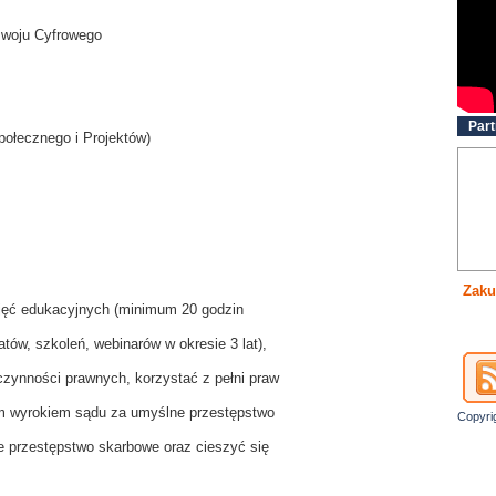
zwoju Cyfrowego
Part
Społecznego i Projektów)
Zaku
jęć edukacyjnych (minimum 20 godzin
ów, szkoleń, webinarów w okresie 3 lat),
czynności prawnych, korzystać z pełni praw
m wyrokiem sądu za umyślne przestępstwo
Copyri
e przestępstwo skarbowe oraz cieszyć się