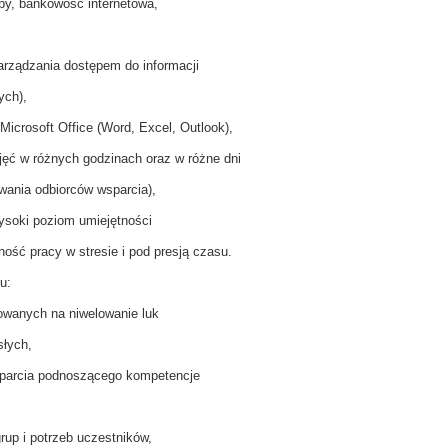
upy, bankowość internetowa,
arządzania dostępem do informacji
ych),
Microsoft Office (Word, Excel, Outlook),
ęć w różnych godzinach oraz w różne dni
owania odbiorców wsparcia),
wysoki poziom umiejętności
ność pracy w stresie i pod presją czasu.
u:
owanych na niwelowanie luk
słych,
sparcia podnoszącego kompetencje
grup i potrzeb uczestników,