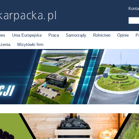
Konta
nes
Unia Europejska
Praca
Samorządy
Rolnictwo
Opinie
P
szenia
Wizytówki firm