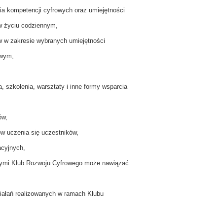
ia kompetencji cyfrowych oraz umiejętności
w życiu codziennym,
w w zakresie wybranych umiejętności
owym,
a, szkolenia, warsztaty i inne formy wsparcia
ów,
ów uczenia się uczestników,
acyjnych,
którymi Klub Rozwoju Cyfrowego może nawiązać
iałań realizowanych w ramach Klubu