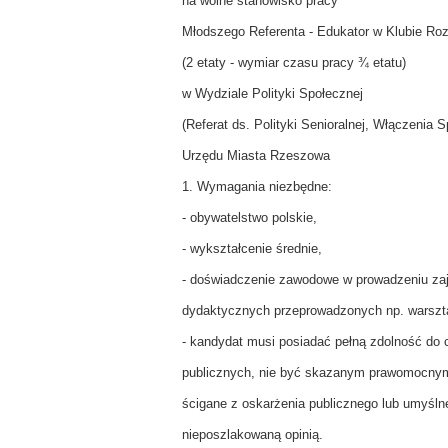
na wolne stanowisko pracy
Młodszego Referenta - Edukator w Klubie Ro
(2 etaty - wymiar czasu pracy ¾ etatu)
w Wydziale Polityki Społecznej
(Referat ds. Polityki Senioralnej, Włączenia 
Urzędu Miasta Rzeszowa
1. Wymagania niezbędne:
- obywatelstwo polskie,
- wykształcenie średnie,
- doświadczenie zawodowe w prowadzeniu za
dydaktycznych przeprowadzonych np. warsztat
- kandydat musi posiadać pełną zdolność do 
publicznych, nie być skazanym prawomocny
ścigane z oskarżenia publicznego lub umyśln
nieposzlakowaną opinią.