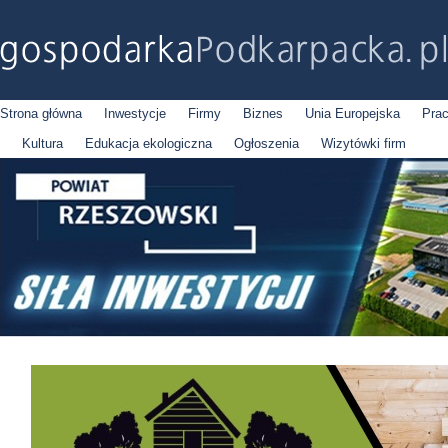
Strona główna
Inwestycje
Firmy
Biznes
Unia Europejska
Pra
Kultura
Edukacja ekologiczna
Ogłoszenia
Wizytówki firm