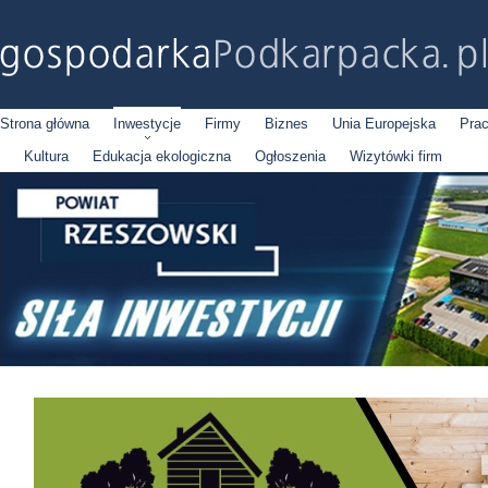
Strona główna
Inwestycje
Firmy
Biznes
Unia Europejska
Pra
Kultura
Edukacja ekologiczna
Ogłoszenia
Wizytówki firm