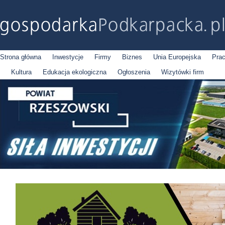
Strona główna
Inwestycje
Firmy
Biznes
Unia Europejska
Pra
Kultura
Edukacja ekologiczna
Ogłoszenia
Wizytówki firm