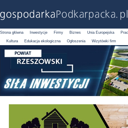
Strona główna
Inwestycje
Firmy
Biznes
Unia Europejska
Pra
Kultura
Edukacja ekologiczna
Ogłoszenia
Wizytówki firm