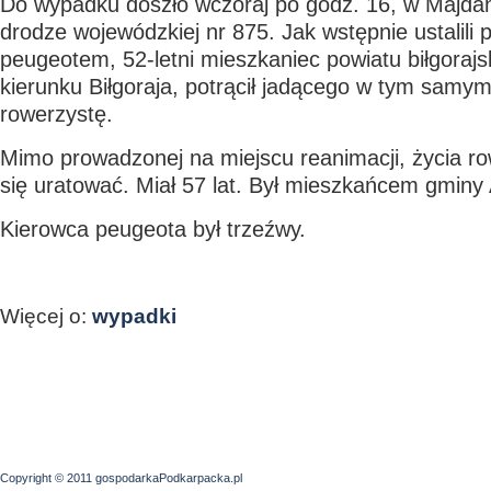
Do wypadku doszło wczoraj po godz. 16, w Majdan
drodze wojewódzkiej nr 875. Jak wstępnie ustalili po
peugeotem, 52-letni mieszkaniec powiatu biłgorajs
kierunku Biłgoraja, potrącił jadącego w tym samym
rowerzystę.
Mimo prowadzonej na miejscu reanimacji, życia ro
się uratować. Miał 57 lat. Był mieszkańcem gmi
Kierowca peugeota był trzeźwy.
Więcej o:
wypadki
Copyright © 2011 gospodarkaPodkarpacka.pl