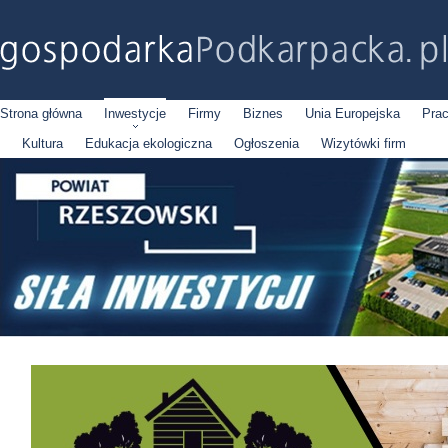
Strona główna
Inwestycje
Firmy
Biznes
Unia Europejska
Pra
Kultura
Edukacja ekologiczna
Ogłoszenia
Wizytówki firm