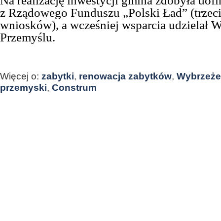
Na realizację inwestycji gmina zdobyła dof
z Rządowego Funduszu „Polski Ład” (trzeci
wniosków), a wcześniej wsparcia udziela
Przemyślu.
Więcej o:
zabytki
,
renowacja zabytków
,
Wybrzeże
przemyski
,
Construm