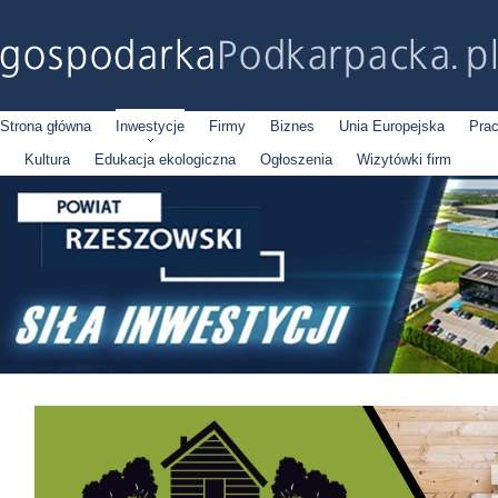
Strona główna
Inwestycje
Firmy
Biznes
Unia Europejska
Pra
Kultura
Edukacja ekologiczna
Ogłoszenia
Wizytówki firm