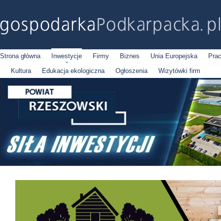
Strona główna
Inwestycje
Firmy
Biznes
Unia Europejska
Pra
Kultura
Edukacja ekologiczna
Ogłoszenia
Wizytówki firm