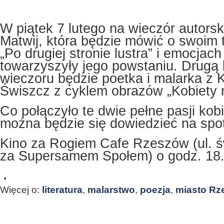
W piątek 7 lutego na wieczór autorsk
Matwij, która będzie mówić o swoim 
„Po drugiej stronie lustra” i emocjach
towarzyszyły jego powstaniu. Drugą
wieczoru będzie poetka i malarka z 
Świszcz z cyklem obrazów „Kobiety 
Co połączyło te dwie pełne pasji kob
można będzie się dowiedzieć na spo
Kino za Rogiem Cafe Rzeszów (ul. św
za Supersamem Społem) o godz. 18.
.
Więcej o:
literatura
,
malarstwo
,
poezja
,
miasto Rz