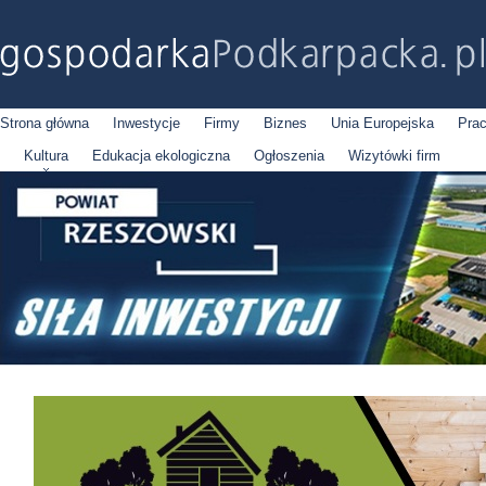
Strona główna
Inwestycje
Firmy
Biznes
Unia Europejska
Pra
Kultura
Edukacja ekologiczna
Ogłoszenia
Wizytówki firm