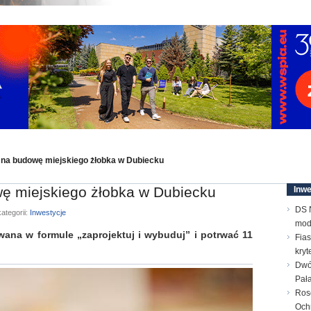
 na budowę miejskiego żłobka w Dubiecku
ę miejskiego żłobka w Dubiecku
Inwe
DS N
ategorii:
Inwestycje
mod
ana w formule „zaprojektuj i wybuduj” i potrwać 11
Fias
kry
Dwó
Pał
Ros
Och