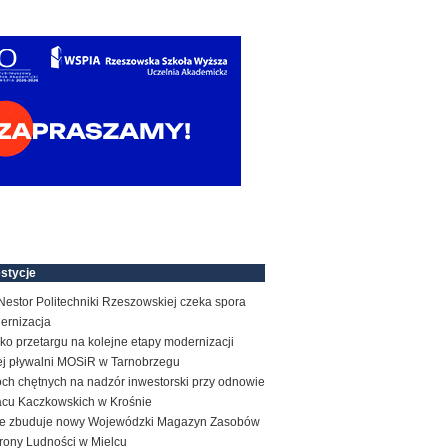
stycje
estor Politechniki Rzeszowskiej czeka spora
ernizacja
ko przetargu na kolejne etapy modernizacji
tej pływalni MOSiR w Tarnobrzegu
ch chętnych na nadzór inwestorski przy odnowie
acu Kaczkowskich w Krośnie
e zbuduje nowy Wojewódzki Magazyn Zasobów
rony Ludności w Mielcu