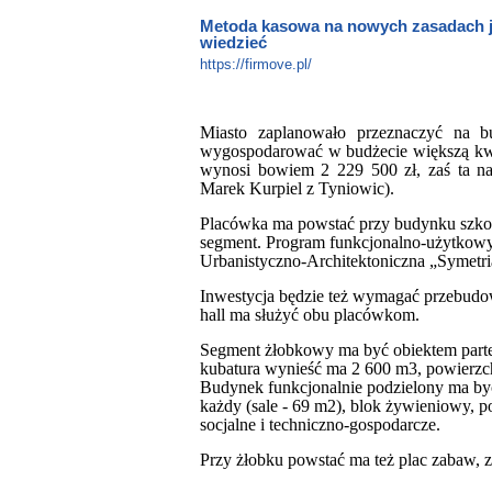
Metoda kasowa na nowych zasadach ju
wiedzieć
https://firmove.pl/
Miasto zaplanowało przeznaczyć na 
wygospodarować w budżecie większą kwot
wynosi bowiem 2 229 500 zł, zaś ta na
Marek Kurpiel z Tyniowic).
Placówka ma powstać przy budynku szko
segment. Program funkcjonalno-użytkowy
Urbanistyczno-Architektoniczna „Symetri
Inwestycja będzie też wymagać przebudo
hall ma służyć obu placówkom.
Segment żłobkowy ma być obiektem part
kubatura wynieść ma 2 600 m3, powierzc
Budynek funkcjonalnie podzielony ma być
każdy (sale - 69 m2), blok żywieniowy, 
socjalne i techniczno-gospodarcze.
Przy żłobku powstać ma też plac zabaw, z