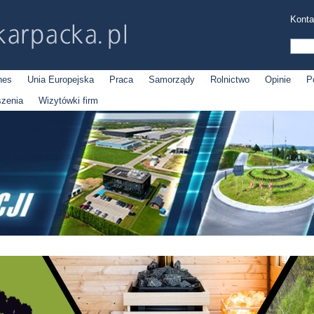
Konta
nes
Unia Europejska
Praca
Samorządy
Rolnictwo
Opinie
P
szenia
Wizytówki firm