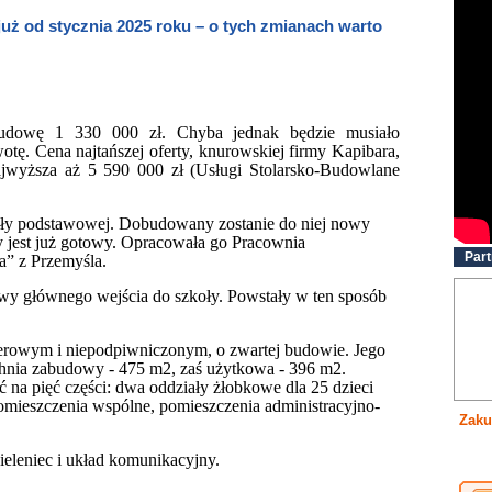
ż od stycznia 2025 roku – o tych zmianach warto
budowę 1 330 000 zł. Chyba jednak będzie musiało
ę. Cena najtańszej oferty, knurowskiej firmy Kapibara,
jwyższa aż 5 590 000 zł (Usługi Stolarsko-Budowlane
ły podstawowej. Dobudowany zostanie do niej nowy
 jest już gotowy. Opracowała go Pracownia
Part
a” z Przemyśla.
wy głównego wejścia do szkoły. Powstały w ten sposób
erowym i niepodpiwniczonym, o zwartej budowie. Jego
hnia zabudowy - 475 m2, zaś użytkowa - 396 m2.
 na pięć części: dwa oddziały żłobkowe dla 25 dzieci
pomieszczenia wspólne, pomieszczenia administracyjno-
Zaku
ieleniec i układ komunikacyjny.