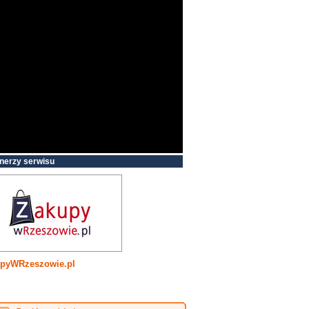
nerzy serwisu
pyWRzeszowie.pl