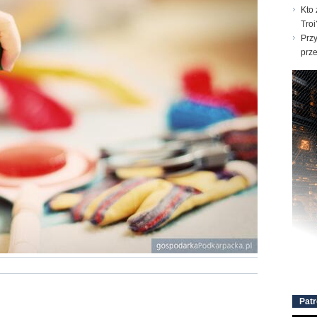
Kto 
Troi
Prz
prz
Patr