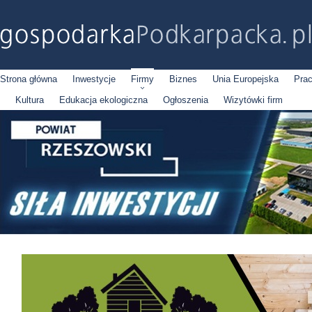
Strona główna
Inwestycje
Firmy
Biznes
Unia Europejska
Pra
Kultura
Edukacja ekologiczna
Ogłoszenia
Wizytówki firm