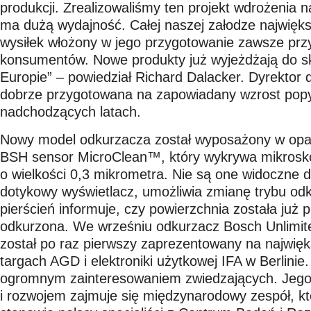
produkcji. Zrealizowaliśmy ten projekt wdrożenia n
ma dużą wydajność. Całej naszej załodze najwięks
wysiłek włożony w jego przygotowanie zawsze prz
konsumentów. Nowe produkty już wyjeżdżają do sk
Europie” – powiedział Richard Dalacker. Dyrektor d
dobrze przygotowana na zapowiadany wzrost pop
nadchodzących latach.
Nowy model odkurzacza został wyposażony w opa
BSH sensor MicroClean™, który wykrywa mikroskop
o wielkości 0,3 mikrometra. Nie są one widoczne d
dotykowy wyświetlacz, umożliwia zmianę trybu odk
pierścień informuje, czy powierzchnia została już p
odkurzona. We wrześniu odkurzacz Bosch Unlimi
został po raz pierwszy zaprezentowany na najwięk
targach AGD i elektroniki użytkowej IFA w Berlinie.
ogromnym zainteresowaniem zwiedzających. Jego
i rozwojem zajmuje się międzynarodowy zespół, k