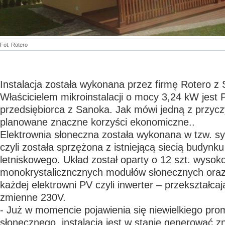
Fot. Rotero
Instalacja została wykonana przez firmę Rotero z
Właścicielem mikroinstalacji o mocy 3,24 kW jest 
przedsiębiorca z Sanoka. Jak mówi jedną z przyczy
planowane znaczne korzyści ekonomiczne..
Elektrownia słoneczna została wykonana w tzw. sy
czyli została sprzężona z istniejącą siecią budyn
letniskowego. Układ został oparty o 12 szt. wyso
monokrystaliczncznych modułów słonecznych oraz 
każdej elektrowni PV czyli inwerter – przekształcaj
zmienne 230V.
- Już w momencie pojawienia się niewielkiego pro
słonecznego, instalacja jest w stanie generować z