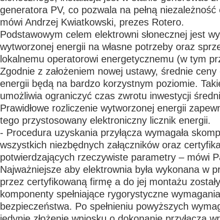
generatora PV, co pozwala na pełną niezależność
mówi Andrzej Kwiatkowski, prezes Rotero.
Podstawowym celem elektrowni słonecznej jest w
wytworzonej energii na własne potrzeby oraz sprz
lokalnemu operatorowi energetycznemu (w tym p
Zgodnie z założeniem nowej ustawy, średnie ceny
energii będą na bardzo korzystnym poziomie. Taki
umożliwia ograniczyć czas zwrotu inwestycji średni
Prawidłowe rozliczenie wytworzonej energii zapew
tego przystosowany elektroniczny licznik energii.
- Procedura uzyskania przyłącza wymagała skomp
wszystkich niezbędnych załączników oraz certyfik
potwierdzających rzeczywiste parametry – mówi Pa
Najważniejsze aby elektrownia była wykonana w p
przez certyfikowaną firmę a do jej montażu został
komponenty spełniające rygorystyczne wymagania
bezpieczeństwa. Po spełnieniu powyższych wyma
jedynie złożenie wniosku o dokonanie przyłącza wr