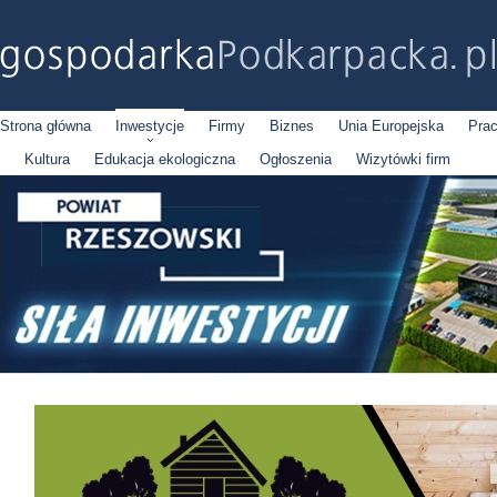
Strona główna
Inwestycje
Firmy
Biznes
Unia Europejska
Pra
Kultura
Edukacja ekologiczna
Ogłoszenia
Wizytówki firm