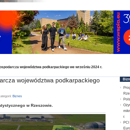
ospodarcza województwa podkarpackiego we wrześniu 2024 r.
darcza województwa podkarpackiego
Biz
Pro
Rze
ategorii:
Biznes
Pols
tystycznego w Rzeszowie.
Oży
mik
r.
PCI 
Euro