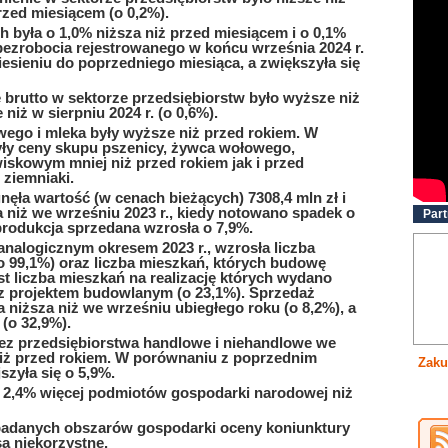
rzed miesiącem (o 0,2%).
 była o 1,0% niższa niż przed miesiącem i o 0,1%
 bezrobocia rejestrowanego w końcu września 2024 r.
iesieniu do poprzedniego miesiąca, a zwiększyła się
brutto w sektorze przedsiębiorstw było wyższe niż
niż w sierpniu 2024 r. (o 0,6%).
go i mleka były wyższe niż przed rokiem. W
yły ceny skupu pszenicy, żywca wołowego,
iskowym mniej niż przed rokiem jak i przed
 ziemniaki.
ęła wartość (w cenach bieżących) 7308,4 mln zł i
a niż we wrześniu 2023 r., kiedy notowano spadek o
Part
 produkcja sprzedana wzrosła o 7,9%.
analogicznym okresem 2023 r., wzrosła liczba
 99,1%) oraz liczba mieszkań, których budowę
st liczba mieszkań na realizację których wydano
z projektem budowlanym (o 23,1%). Sprzedaż
niższa niż we wrześniu ubiegłego roku (o 8,2%), a
(o 32,9%).
zez przedsiębiorstwa handlowe i niehandlowe we
niż przed rokiem. W porównaniu z poprzednim
Zaku
zyła się o 5,9%.
 2,4% więcej podmiotów gospodarki narodowej niż
 badanych obszarów gospodarki oceny koniunktury
ą niekorzystne.