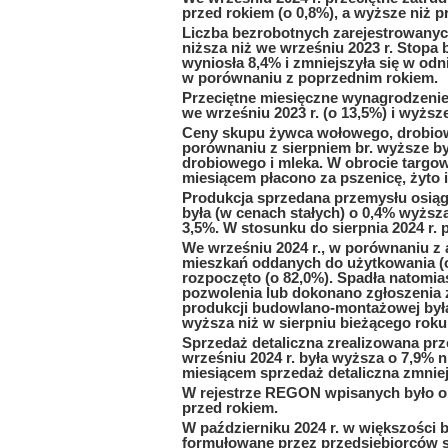
przed rokiem (o 0,8%), a wyższe niż p
Liczba bezrobotnych zarejestrowanych
niższa niż we wrześniu 2023 r. Stopa
wyniosła 8,4% i zmniejszyła się w odn
w porównaniu z poprzednim rokiem.
Przeciętne miesięczne wynagrodzenie 
we wrześniu 2023 r. (o 13,5%) i wyższe 
Ceny skupu żywca wołowego, drobiowe
porównaniu z sierpniem br. wyższe b
drobiowego i mleka. W obrocie targow
miesiącem płacono za pszenicę, żyto i
Produkcja sprzedana przemysłu osiągn
była (w cenach stałych) o 0,4% wyższ
3,5%. W stosunku do sierpnia 2024 r.
We wrześniu 2024 r., w porównaniu z 
mieszkań oddanych do użytkowania (o
rozpoczęto (o 82,0%). Spadła natomia
pozwolenia lub dokonano zgłoszenia 
produkcji budowlano-montażowej była 
wyższa niż w sierpniu bieżącego roku 
Sprzedaż detaliczna zrealizowana pr
wrześniu 2024 r. była wyższa o 7,9% 
miesiącem sprzedaż detaliczna zmniejs
W rejestrze REGON wpisanych było o
przed rokiem.
W październiku 2024 r. w większości
formułowane przez przedsiębiorców s