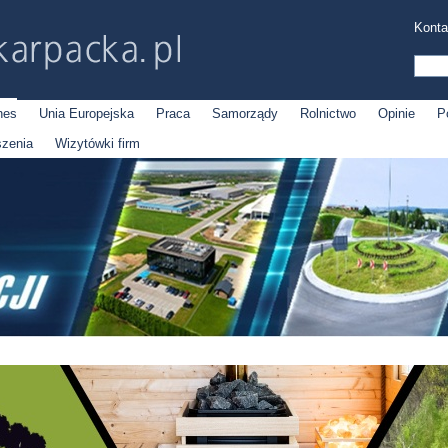
Konta
nes
Unia Europejska
Praca
Samorządy
Rolnictwo
Opinie
P
szenia
Wizytówki firm