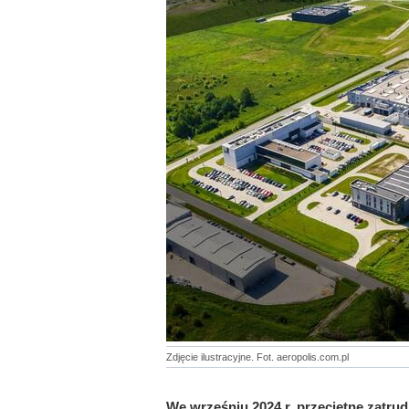
Zdjęcie ilustracyjne. Fot. aeropolis.com.pl
We wrześniu 2024 r. przeciętne zatrud