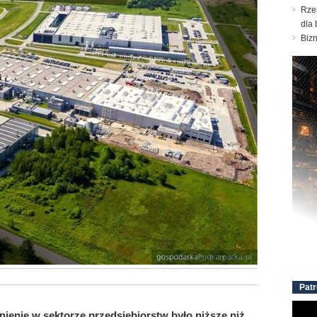
Rze
dla 
Biz
Patr
nienie w sektorze przedsiębiorstw było niższe niż