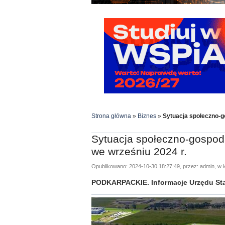
Strona główna
»
Biznes
»
Sytuacja społeczno-g
Sytuacja społeczno-gospo
we wrześniu 2024 r.
Opublikowano: 2024-10-30 18:27:49, przez: admin, w k
PODKARPACKIE. Informacje Urzędu Sta