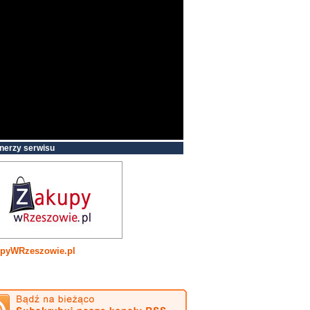
nerzy serwisu
pyWRzeszowie.pl