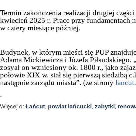
Termin zakończenia realizacji drugiej częśc
kwiecień 2025 r. Prace przy fundamentach 
w cztery miesiące później.
Budynek, w którym mieści się PUP znajduje 
Adama Mickiewicza i Józefa Piłsudskiego.
zosyał on wzniesiony ok. 1800 r., jako zaj
połowie XIX w. stał się pierwszą siedzibą c.k
następnie zarządu miasta”. (ze strony
lancut
.
Więcej o:
Łańcut
,
powiat łańcucki
,
zabytki
,
renow