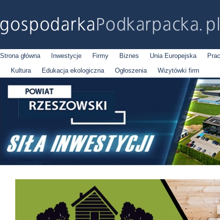
Strona główna
Inwestycje
Firmy
Biznes
Unia Europejska
Pra
Kultura
Edukacja ekologiczna
Ogłoszenia
Wizytówki firm