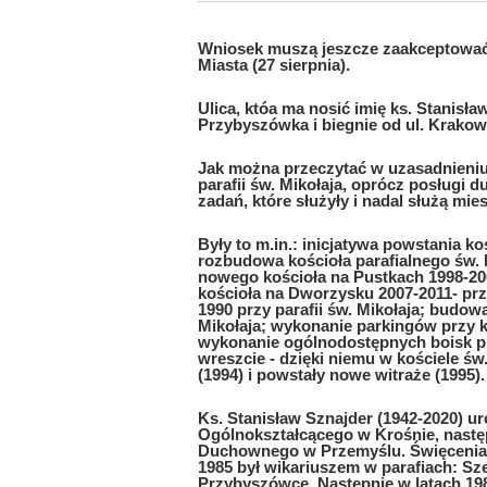
Wniosek muszą jeszcze zaakceptować m
Miasta (27 sierpnia).
Ulica, któa ma nosić imię ks. Stanisła
Przybyszówka i biegnie od ul. Krako
Jak można przeczytać w uzasadnieniu w
parafii św. Mikołaja, oprócz posługi du
zadań, które służyły i nadal służą mie
Były to m.in.: inicjatywa powstania ko
rozbudowa kościoła parafialnego św.
nowego kościoła na Pustkach 1998-20
kościoła na Dworzysku 2007-2011- prz
1990 przy parafii św. Mikołaja; budowa
Mikołaja; wykonanie parkingów przy k
wykonanie ogólnodostępnych boisk piłk
wreszcie - dzięki niemu w kościele 
(1994) i powstały nowe witraże (1995).
Ks. Stanisław Sznajder (1942-2020) u
Ogólnokształcącego w Krośnie, nast
Duchownego w Przemyślu. Święcenia ka
1985 był wikariuszem w parafiach: Sz
Przybyszówce. Następnie w latach 198