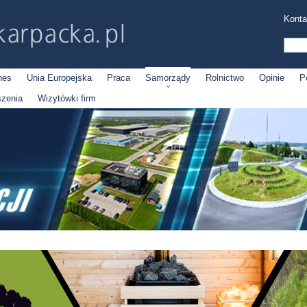
Konta
nes
Unia Europejska
Praca
Samorządy
Rolnictwo
Opinie
P
szenia
Wizytówki firm