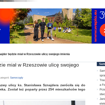
najder będzie miał w Rzeszowie ulicę swojego imienia
zie miał w Rzeszowie ulicę swojego
Sam
Sam
spr
ategorii:
Samorządy
Trw
y ulicy ks. Stanisława Sznajdera zwróciła się do
a F
wka. Został też poparty przez 254 mieszkańców tego
Prz
stwo
Jar
ele