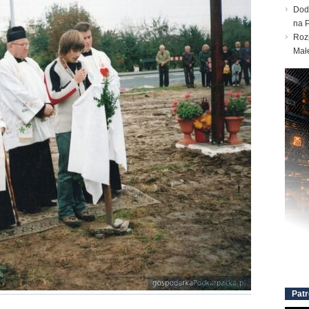
Dod
na 
Roz
Mał
Patr