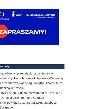
orządy
orządowcy i przedsiębiorcy zabiegają o
awne i szybkie połączenie kolejowe z Warszawą
a przebudowa wodociągu między ulicami Okrzei
orteczną w Krośnie
emyśl i Sanok z dofinansowaniem NFOŚiGW na
rzenie Miejskiego Planu Adaptacji
osław powtórzy przetarg na zakup autobusu
ktrycznego