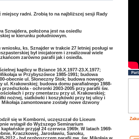
iejscy radni. Zrobią to na najbliższej sesji Rady
wa Sznajdera, położona jest na osiedlu
wskiej w kierunku południowym.
niosku, ks. Sznajder w trakcie 27 letniej posługi w
szpasterskiej był inicjatorem i zrealizował wiele
szkańcom zarówno parafii jak i osiedla.
ścielnej kaplicy w Bziance 16.X.1977-23.X.1977;
Part
 Mikołaja w Przybyszówce 1985-1991; budowa
00-obecnie ul. Słoneczny Stok; budowa nowego
y ul. Krakowskiej; budowa domu parafialnego 1988-
 przedszkola - ochronki 2003-2005 przy parafii św.
ościołach i przy cmentarzu przy ul. Krakowskiej;
i nożnej, siatkówki i koszykówki przy tej ulicy i
św. Mikołaja zamontowane zostały nowe dzwony
Zaku
rodził się w Komborni, uczęszczał do Liceum
ępnie wstąpił do Wyższego Seminarium
płańskie przyjął 24 czerwca 1969r. W latach 1969-
ebnie, Kraczkowej, Jarosławiu, Sanoku,
5-2012 - był proboszczem parafii pw. św. Mikołaja w