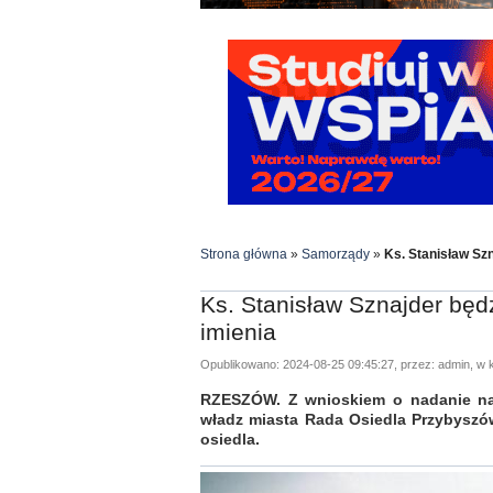
Strona główna
»
Samorządy
»
Ks. Stanisław Sz
Ks. Stanisław Sznajder będ
imienia
Opublikowano: 2024-08-25 09:45:27, przez: admin, w k
RZESZÓW. Z wnioskiem o nadanie nazw
władz miasta Rada Osiedla Przybyszó
osiedla.