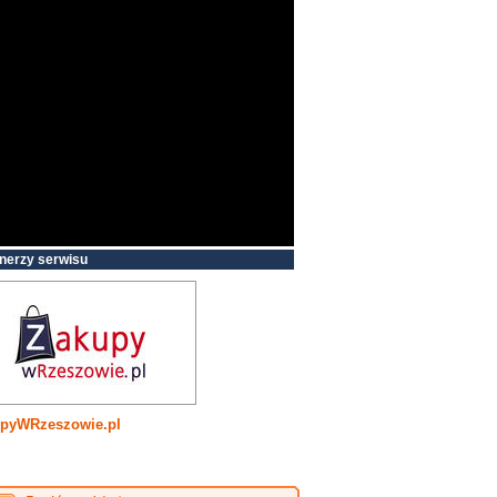
nerzy serwisu
pyWRzeszowie.pl