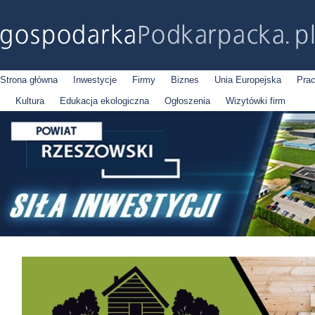
Strona główna
Inwestycje
Firmy
Biznes
Unia Europejska
Pra
Kultura
Edukacja ekologiczna
Ogłoszenia
Wizytówki firm