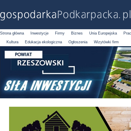
Strona główna
Inwestycje
Firmy
Biznes
Unia Europejska
Pra
Kultura
Edukacja ekologiczna
Ogłoszenia
Wizytówki firm