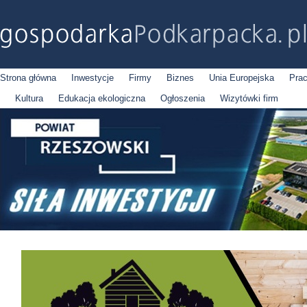
Strona główna
Inwestycje
Firmy
Biznes
Unia Europejska
Pra
Kultura
Edukacja ekologiczna
Ogłoszenia
Wizytówki firm