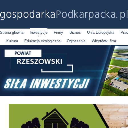
Strona główna
Inwestycje
Firmy
Biznes
Unia Europejska
Pra
Kultura
Edukacja ekologiczna
Ogłoszenia
Wizytówki firm