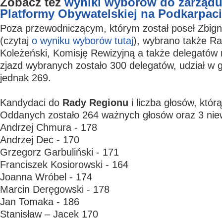
Zobacz też
wyniki wyborów do zarządu
Platformy Obywatelskiej na Podkarpaciu
Poza przewodniczącym, którym został poseł Zbig
(czytaj
o wyniku wyborów tutaj
), wybrano także R
Koleżeński, Komisję Rewizyjną a także delegatów 
zjazd wybranych zostało 300 delegatów, udział w 
jednak 269.
Kandydaci do
Rady Regionu
i liczba głosów, którą
Oddanych zostało 264 ważnych głosów oraz 3 nie
Andrzej Chmura - 178
Andrzej Dec - 170
Grzegorz Garbuliński - 171
Franciszek Kosiorowski - 164
Joanna Wróbel - 174
Marcin Deręgowski - 178
Jan Tomaka - 186
Stanisław – Jacek 170