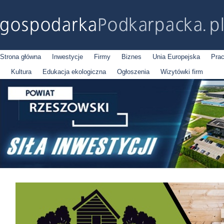
Strona główna
Inwestycje
Firmy
Biznes
Unia Europejska
Pra
Kultura
Edukacja ekologiczna
Ogłoszenia
Wizytówki firm