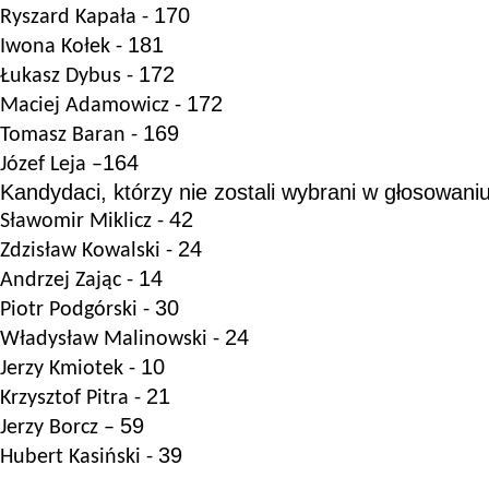
170
Ryszard Kapała
-
181
Iwona Kołek
-
172
Łukasz Dybus -
172
Maciej Adamowicz
-
169
Tomasz Baran
-
164
Józef Leja –
Kandydaci, którzy nie zostali wybrani w głosowani
42
Sławomir Miklicz -
24
Zdzisław Kowalski
-
14
Andrzej Zając
-
30
Piotr Podgórski
-
24
Władysław Malinowski
-
10
Jerzy Kmiotek
-
21
Krzysztof Pitra
-
59
Jerzy Borcz –
39
Hubert Kasiński
-