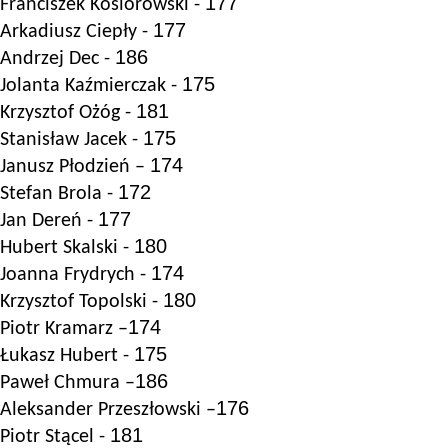
177
Franciszek Kosiorowski -
177
Arkadiusz Ciepły -
186
Andrzej Dec -
175
Jolanta Kaźmierczak -
181
Krzysztof Ożóg -
175
Stanisław Jacek -
174
Janusz Płodzień –
172
Stefan Brola -
177
Jan Dereń -
180
Hubert Skalski
-
174
Joanna Frydrych
-
180
Krzysztof Topolski
-
174
Piotr Kramarz –
175
Łukasz Hubert
-
186
Paweł Chmura –
176
A
leksander Przeszłowski –
181
Piotr Stącel
-