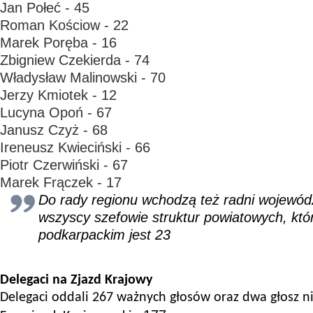
Jan Połeć - 45
Roman Kościow - 22
Marek Poręba - 16
Zbigniew Czekierda - 74
Władysław Malinowski - 70
Jerzy Kmiotek - 12
Lucyna Opoń - 67
Janusz Czyż - 68
Ireneusz Kwieciński - 66
Piotr Czerwiński - 67
Marek Frączek - 17
Do rady regionu wchodzą też radni wojewódz
wszyscy szefowie struktur powiatowych, kt
podkarpackim jest 23
D
elega
ci
na Zjazd Krajowy
Delegaci oddali 267 ważnych głosów oraz dwa głosz
n