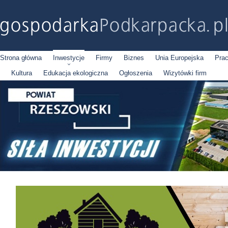
Strona główna
Inwestycje
Firmy
Biznes
Unia Europejska
Pra
Kultura
Edukacja ekologiczna
Ogłoszenia
Wizytówki firm