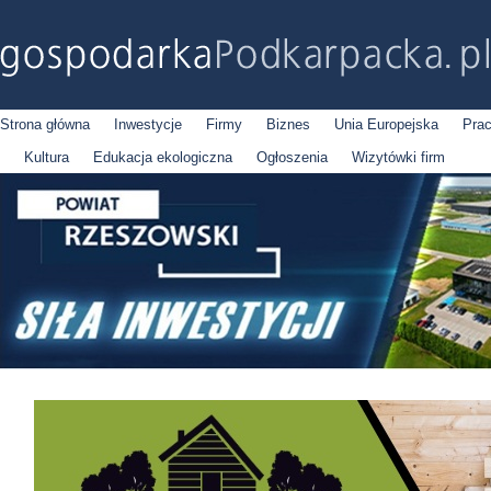
Strona główna
Inwestycje
Firmy
Biznes
Unia Europejska
Pra
Kultura
Edukacja ekologiczna
Ogłoszenia
Wizytówki firm