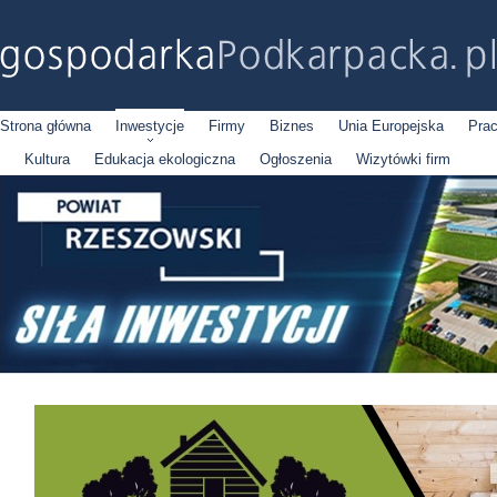
Strona główna
Inwestycje
Firmy
Biznes
Unia Europejska
Pra
Kultura
Edukacja ekologiczna
Ogłoszenia
Wizytówki firm