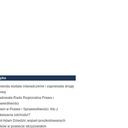
tyka
ewoda wydała oświadczenie i zapowiada drogę
ową
adowała Rada Regionalna Prawa i
awiedliwości
am w Prawie i Sprawiedliwości. Kto z
karpacia odchodzi?
eł Adam Dziedzic wsparł poszkodowanych
ników w powiecie strzyżowskim