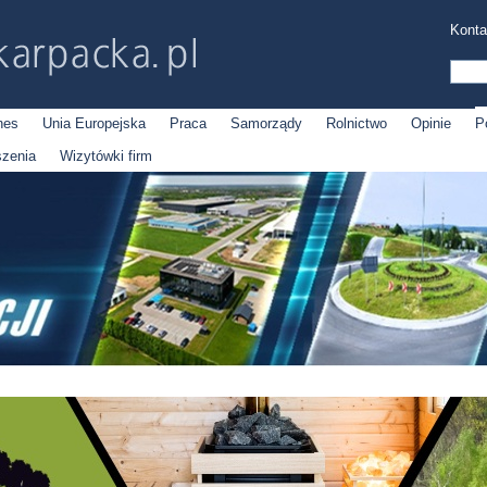
Konta
nes
Unia Europejska
Praca
Samorządy
Rolnictwo
Opinie
P
szenia
Wizytówki firm