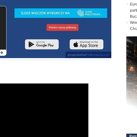
Eur
part
Buc
Wni
Chr
Patr