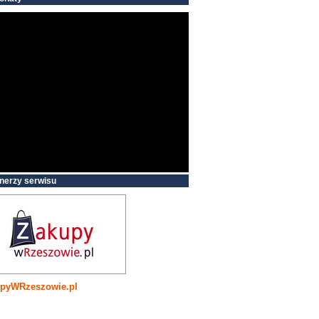
nerzy serwisu
pyWRzeszowie.pl