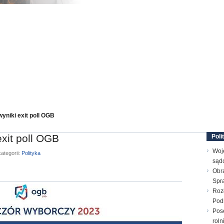
yniki exit poll OGB
xit poll OGB
Poli
Woj
ategorii:
Polityka
sąd
Obr
Spr
Rozł
Pod
Pos
rol