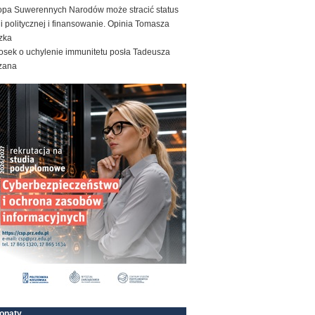
opa Suwerennych Narodów może stracić status
ii politycznej i finansowanie. Opinia Tomasza
zka
osek o uchylenie immunitetu posła Tadeusza
zana
onaty