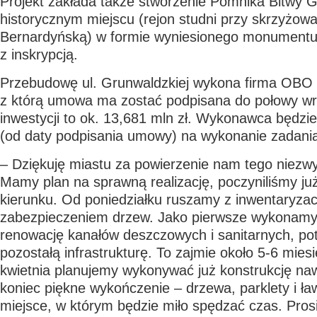
Projekt zakłada także stworzenie Pomnika Bitwy G
historycznym miejscu (rejon studni przy skrzyżowan
Bernardyńską) w formie wyniesionego monumentu 
z inskrypcją.
Przebudowę ul. Grunwaldzkiej wykona firma OBO
z którą umowa ma zostać podpisana do połowy wr
inwestycji to ok. 13,681 mln zł. Wykonawca będzie
(od daty podpisania umowy) na wykonanie zadani
– Dziękuję miastu za powierzenie nam tego niezw
Mamy plan na sprawną realizację, poczyniliśmy już
kierunku. Od poniedziałku ruszamy z inwentaryzacj
zabezpieczeniem drzew. Jako pierwsze wykonamy
renowację kanałów deszczowych i sanitarnych, po
pozostałą infrastrukturę. To zajmie około 5-6 mies
kwietnia planujemy wykonywać już konstrukcję naw
koniec piękne wykończenie – drzewa, parklety i ła
miejsce, w którym będzie miło spędzać czas. Pro