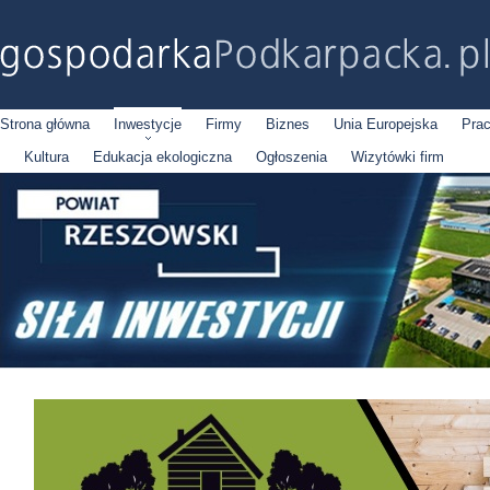
Strona główna
Inwestycje
Firmy
Biznes
Unia Europejska
Pra
Kultura
Edukacja ekologiczna
Ogłoszenia
Wizytówki firm