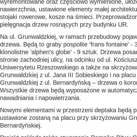
wyremontowane oraz częściowo wymienione, ułoż
nawierzchnia, ustawione elementy małej architektur
stojaki rowerowe, kosze na śmieci. Przeprowadzo
pielęgnacja drzew rosnących przy budynku UR.
Na ul. Grunwaldzkiej, w ramach przebudowy pojaw
drzewa. Będą to graby pospolite ‘frans fontaine’ - 
klonolistne ‘alphen’s globe’ - 9 sztuk. Drzewa po
stronie zachodniej ulicy, na odcinku od ul. Kościu
Uniwersytetu Rzeszowskiego a także na skrzyżowa
Grunwaldzkiej z ul. Jana III Sobieskiego i na plac
Grunwaldzkiej z ul. Bernardyńską – drzewa o koroni
Wszystkie drzewa będą wyposażone w automatyc
nawadniania i napowietrzania.
Nowymi elementami w przestrzeni deptaka będą pa
ustawione zostaną na placu przy skrzyżowaniu Gru
Bernardyńskiej.