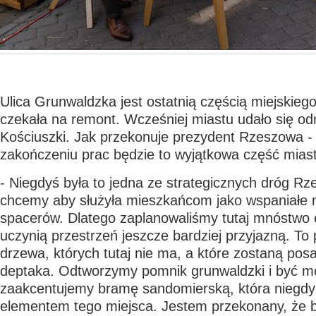
Ulica Grunwaldzka jest ostatnią częścią miejskieg
czekała na remont. Wcześniej miastu udało się odn
Kościuszki. Jak przekonuje prezydent Rzeszowa - 
zakończeniu prac będzie to wyjątkowa część mias
- Niegdyś była to jedna ze strategicznych dróg Rz
chcemy aby służyła mieszkańcom jako wspaniałe m
spacerów. Dlatego zaplanowaliśmy tutaj mnóstwo 
uczynią przestrzeń jeszcze bardziej przyjazną. To
drzewa, których tutaj nie ma, a które zostaną po
deptaka. Odtworzymy pomnik grunwaldzki i być m
zaakcentujemy bramę sandomierską, która niegd
elementem tego miejsca. Jestem przekonany, że b