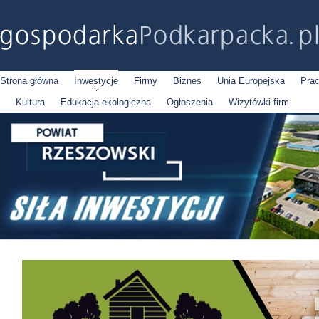
Strona główna
Inwestycje
Firmy
Biznes
Unia Europejska
Pra
Kultura
Edukacja ekologiczna
Ogłoszenia
Wizytówki firm