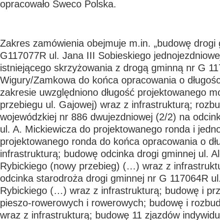
opracowało Sweco Polska.
Zakres zamówienia obejmuje m.in. „budowę drogi 
G117077R ul. Jana III Sobieskiego jednojezdniowej
istniejącego skrzyżowania z drogą gminną nr G 117
Wigury/Zamkowa do końca opracowania o długośc
zakresie uwzględniono długość projektowanego 
przebiegu ul. Gajowej) wraz z infrastrukturą; rozb
wojewódzkiej nr 886 dwujezdniowej (2/2) na odcin
ul. A. Mickiewicza do projektowanego ronda i jedno
projektowanego ronda do końca opracowania o dł
infrastrukturą; budowę odcinka drogi gminnej ul. 
Rybickiego (nowy przebieg) (…) wraz z infrastruk
odcinka starodroża drogi gminnej nr G 117064R ul
Rybickiego (…) wraz z infrastrukturą; budowę i p
pieszo-rowerowych i rowerowych; budowę i rozb
wraz z infrastrukturą; budowę 11 zjazdów indywid