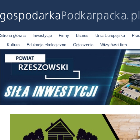
Strona główna
Inwestycje
Firmy
Biznes
Unia Europejska
Pra
Kultura
Edukacja ekologiczna
Ogłoszenia
Wizytówki firm