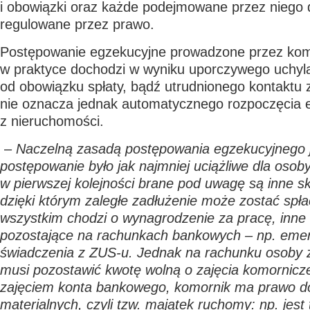
i obowiązki oraz każde podejmowane przez niego dz
regulowane przez prawo.
Postępowanie egzekucyjne prowadzone przez kom
w praktyce dochodzi w wyniku uporczywego uchyla
od obowiązku spłaty, bądź utrudnionego kontaktu 
nie oznacza jednak automatycznego rozpoczęcia e
z nieruchomości.
–
Naczelną zasadą postępowania egzekucyjnego j
postępowanie było jak najmniej uciążliwe dla osoby
w pierwszej kolejności brane pod uwagę są inne sk
dzięki którym zaległe zadłużenie może zostać spł
wszystkim chodzi o wynagrodzenie za pracę, inne 
pozostające na rachunkach bankowych – np. emery
świadczenia z ZUS-u. Jednak na rachunku osoby 
musi pozostawić kwotę wolną o zajęcia komornicz
zajęciem konta bankowego, komornik ma prawo do
materialnych,
czyli tzw. majątek ruchomy: np. jest 