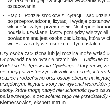
W trakcie drugiej licytacji cena wywołania wyn
oszacowania.
Etap 5. Podział środków z licytacji
– sąd udziela
po przeprowadzonej licytacji i wydaje postanow
własności w tym przedmiocie. Następnie komor
podziału uzyskanej kwoty pomiędzy wierzycieli.
powiadamiana jest osoba zadłużona, która w c
wnieść zarzuty w stosunku do tych ustaleń.
Czy osoba zadłużona lub jej rodzina może wziąć udz
Odpowiedź na to pytanie brzmi: nie. –
Definiuje to
Kodeksu Postępowania Cywilnego, który mówi, że
nie mogą uczestniczyć: dłużnik, komornik, ich mał
rodzice i rodzeństwo oraz osoby obecne na licytac
urzędowym, licytant, który nie wykonał warunków po
osoby, które mogą nabyć nieruchomość tylko za 
państwowego, a zezwolenia tego nie przedstawiły
Klemensowicz, ekspert Intrum.