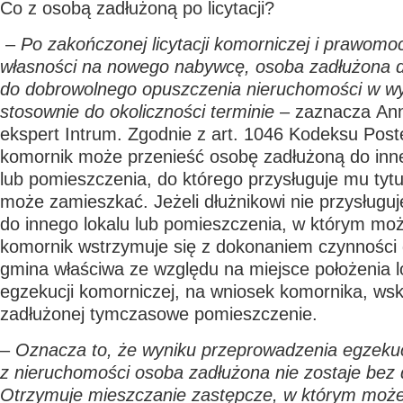
Co z osobą zadłużoną po licytacji?
–
Po zakończonej licytacji komorniczej i prawomo
własności na nowego nabywcę, osoba zadłużona 
do dobrowolnego opuszczenia nieruchomości w 
stosownie do okoliczności terminie
– zaznacza
An
ekspert Intrum.
Zgodnie z art. 1046 Kodeksu Pos
komornik może przenieść osobę zadłużoną do inne
lub pomieszczenia, do którego przysługuje mu tytu
może zamieszkać. Jeżeli dłużnikowi nie przysługuj
do innego lokalu lub pomieszczenia, w którym mo
komornik wstrzymuje się z dokonaniem czynności 
gmina właściwa ze względu na miejsce położenia l
egzekucji komorniczej, na wniosek komornika, ws
zadłużonej tymczasowe pomieszczenie.
–
Oznacza to, że wyniku przeprowadzenia egzekuc
z nieruchomości osoba zadłużona nie zostaje bez
Otrzymuje mieszczanie zastępcze, w którym może