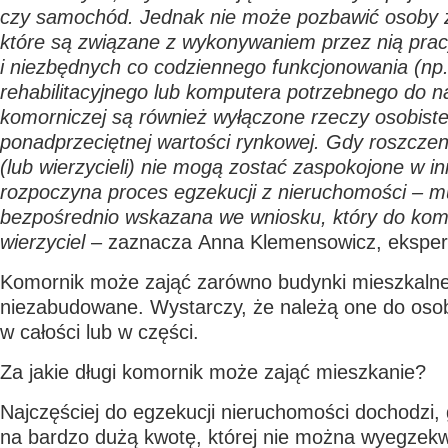
czy samochód. Jednak nie może pozbawić osoby z
które są związane z wykonywaniem przez nią pra
i niezbędnych co codziennego funkcjonowania (np.
rehabilitacyjnego lub komputera potrzebnego do na
komorniczej są również wyłączone rzeczy osobiste
ponadprzeciętnej wartości rynkowej. Gdy roszczeni
(lub wierzycieli) nie mogą zostać zaspokojone w i
rozpoczyna proces egzekucji z nieruchomości – m
bezpośrednio wskazana we wniosku, który do kom
wierzyciel
– zaznacza
Anna Klemensowicz
, eksper
Komornik może zająć zarówno budynki mieszkalne,
niezabudowane. Wystarczy, że należą one do oso
w całości lub w części.
Za jakie długi komornik może zająć mieszkanie?
Najczęściej do egzekucji nieruchomości dochodzi,
na bardzo dużą kwotę, której nie można wyegzek