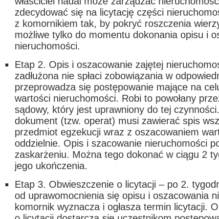
właściciel nadal może zarządzać nieruchomośc
zdecydować się na licytację części nieruchomo
z komornikiem tak, by pokryć roszczenia wierzy
możliwe tylko do momentu dokonania opisu i 
nieruchomości.
Etap 2. Opis i oszacowanie zajętej nieruchomo
zadłużona nie spłaci zobowiązania w odpowiedn
przeprowadza się postępowanie mające na cel
wartości nieruchomości. Robi to powołany prze
sądowy, który jest uprawniony do tej czynnośc
dokument (tzw. operat) musi zawierać spis wsz
przedmiot egzekucji wraz z oszacowaniem warto
oddzielnie. Opis i szacowanie nieruchomości p
zaskarżeniu. Można tego dokonać w ciągu 2 tyg
jego ukończenia.
Etap 3. Obwieszczenie o licytacji
– po 2. tygod
od uprawomocnienia się opisu i oszacowania n
komornik wyznacza i ogłasza termin licytacji. 
o licytacji dostarcza się uczestnikom postępow