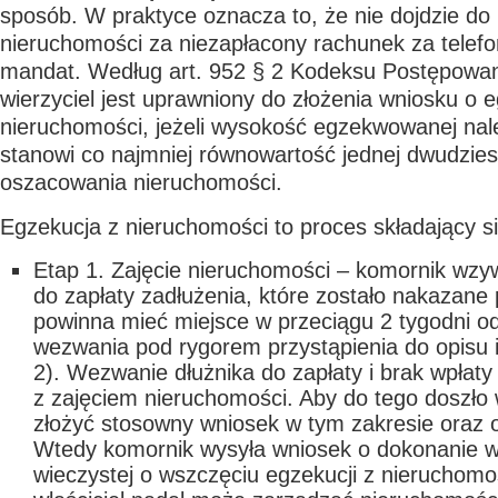
sposób. W praktyce oznacza to, że nie dojdzie do l
nieruchomości za niezapłacony rachunek za telefo
mandat. Według art. 952 § 2 Kodeksu Postępowan
wierzyciel jest uprawniony do złożenia wniosku o 
nieruchomości, jeżeli wysokość egzekwowanej nal
stanowi co najmniej równowartość jednej dwudzies
oszacowania nieruchomości.
Egzekucja z nieruchomości to proces składający si
Etap 1. Zajęcie nieruchomości
– komornik wzy
do zapłaty zadłużenia, które zostało nakazane 
powinna mieć miejsce w przeciągu 2 tygodni o
wezwania pod rygorem przystąpienia do opisu 
2). Wezwanie dłużnika do zapłaty i brak wpłaty
z zajęciem nieruchomości. Aby do tego doszło 
złożyć stosowny wniosek w tym zakresie oraz op
Wtedy komornik wysyła wniosek o dokonanie wp
wieczystej o wszczęciu egzekucji z nieruchomo