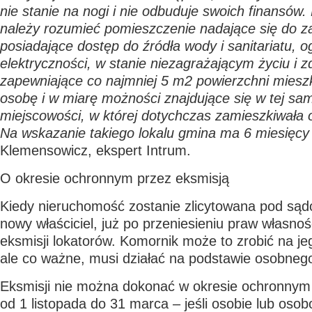
nie stanie na nogi i nie odbuduje swoich finansów. 
należy rozumieć pomieszczenie nadające się do z
posiadające dostęp do źródła wody i sanitariatu, 
elektryczności, w stanie niezagrażającym życiu i z
zapewniające co najmniej 5 m
2
powierzchni mieszk
osobę i w miarę możności znajdujące się w tej same
miejscowości, w której dotychczas zamieszkiwała
Na wskazanie takiego lokalu gmina ma 6 miesięcy
Klemensowicz
,
ekspert Intrum.
O okresie ochronnym przez eksmisją
Kiedy nieruchomość zostanie zlicytowana pod są
nowy właściciel, już po przeniesieniu praw własno
eksmisji lokatorów. Komornik może to zrobić na je
ale co ważne, musi działać na podstawie osobneg
Eksmisji nie można dokonać w okresie ochronnym
od 1 listopada do 31 marca – jeśli osobie lub o