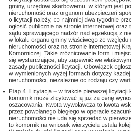
gminy, urzędowi skarbowemu, w którym jest p
nieruchomość oraz organom ubezpieczeń społ
o licytacji należy, co najmniej dwa tygodnie prz
ogłosić publicznie na stronie internetowej oraz 
sądu sprawującego nadzór nad egzekucją z ni
w lokalu organu gminy właściwego ze względu 
nieruchomości oraz na stronie internetowej Kr
Komorniczej. Takie zróżnicowanie form i miejsc
się wystarczające, aby zapewnić we właściwym 
zasady publiczności licytacji. Obowiązek ogłos
w wymienionych wyżej formach dotyczy każdej l
nieruchomości, niezależnie od rodzaju czy war
Etap 4. Licytacja
– w trakcie pierwszej licytacji
komornik może zlicytować ją już za cenę wyno
oszacowania. Kwota wywoławcza to kwota ws
przez powołanego biegłego w operacie szacun
nieruchomości nie uda się sprzedać w pierwszej 
to komornik na wniosek wierzyciela ustala kolejn