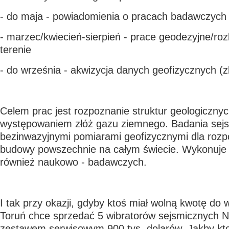
- do maja - powiadomienia o pracach badawczych
- marzec/kwiecień-sierpień - prace geodezyjne/roz
terenie
- do września - akwizycja danych geofizycznych (z
Celem prac jest rozpoznanie struktur geologiczny
występowaniem złóż gazu ziemnego. Badania sej
bezinwazyjnymi pomiarami geofizycznymi dla rozp
budowy powszechnie na całym świecie. Wykonuje s
również naukowo - badawczych.
I tak przy okazji, gdyby ktoś miał wolną kwotę do 
Toruń chce sprzedać 5 wibratorów sejsmicznych 
zestawem serwisowym 900 tys. dolarów. Jakby ktoś