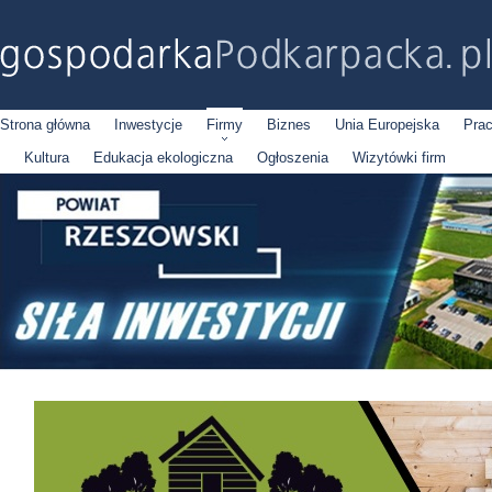
Strona główna
Inwestycje
Firmy
Biznes
Unia Europejska
Pra
Kultura
Edukacja ekologiczna
Ogłoszenia
Wizytówki firm