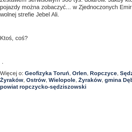
pojazdy można zobaczyć... w Zjednoczonych Emir
wolnej strefie Jebel Ali.
Ktoś, coś?
.
Więcej o:
Geofizyka Toruń
,
Orlen
,
Ropczyce
,
Sęd
Żyraków
,
Ostrów
,
Wielopole
,
Żyraków
,
gmina Dę
powiat ropczycko-sędziszowski