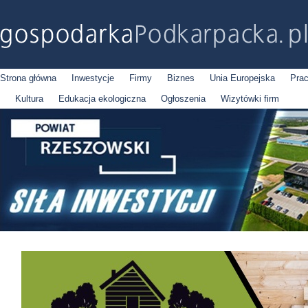
Strona główna
Inwestycje
Firmy
Biznes
Unia Europejska
Pra
Kultura
Edukacja ekologiczna
Ogłoszenia
Wizytówki firm