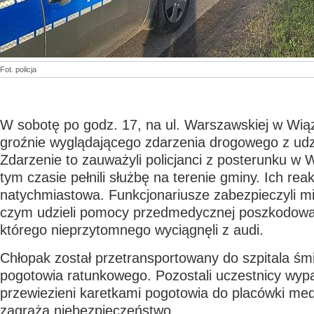
Fot. policja
W sobotę po godz. 17, na ul. Warszawskiej w Wią
groźnie wyglądającego zdarzenia drogowego z udzi
Zdarzenie to zauważyli policjanci z posterunku w 
tym czasie pełnili służbę na terenie gminy. Ich reak
natychmiastowa. Funkcjonariusze zabezpieczyli m
czym udzieli pomocy przedmedycznej poszkodowa
którego nieprzytomnego wyciągnęli z audi.
Chłopak został przetransportowany do szpitala śm
pogotowia ratunkowego. Pozostali uczestnicy wypa
przewiezieni karetkami pogotowia do placówki medy
zagraża niebezpieczeństwo.