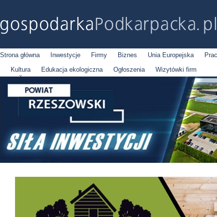
Strona główna
Inwestycje
Firmy
Biznes
Unia Europejska
Pra
Kultura
Edukacja ekologiczna
Ogłoszenia
Wizytówki firm