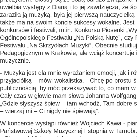
uwielbia występy z Dianą i to jej zawdzięcza, że ś
zaraziła ją muzyką, była jej pierwszą nauczycielk
także ma na swoim koncie sukcesy wokalne. Jest l
konkursów i festiwali, m.in. Konkursu Piosenki „W
Ogólnopolskiego Festiwalu „Na Polską Nutę”, czy
Festiwalu „Na Skrzydłach Muzyki”. Obecnie studiu
Pedagogicznym w Krakowie, ale wciąż koncertuje i 
muzycznie.
- Muzyka jest dla mnie wyrażaniem emocji, jak i r
przyjaciółką – mówi wokalistka. - Chcę po prostu 
publicznością, by móc przekazywać to, co mam w 
Cały czas w głowie mam słowa Johanna Wolfgang
„Gdzie słyszysz śpiew – tam wchodź, Tam dobre se
– wierzaj mi – Ci nigdy nie śpiewają”.
W koncercie wystąpi również Wojciech Kawa - pian
Państwowej Szkoły Muzycznej I stopnia w Tarnob