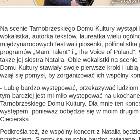
Na scenie Tarnobrzeskiego Domu Kultury wystąpi 
wokalistka, autorka tekstów, laureatka wielu ogólno
międzynarodowych festiwali piosenki, półfinalistka
programów „Mam Talent” i „The Voice of Poland”.
także jej siostra Natalia. Obie wokalistki na sceni
Domu Kultury stawiały swoje pierwsze kroki i lubią
wziął się pomysł, by zorganizować ich wspólny kon
- Lubię bardzo występować, przekazywać ludziom 
tym bardziej jest mi miło występować na ukochane
Tarnobrzeskiego Domu Kultury. Dla mnie ten konc
występem, ponieważ odbędzie się w moim drugim
Ciecierska.
Podkreśla też, że wspólny koncert z Natalią będzie
przeżyciem. Siostry są ze sobą bardzo związane. N