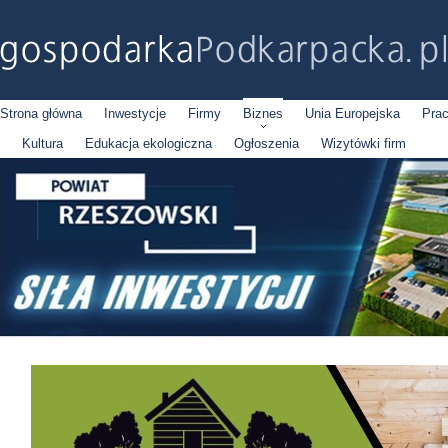
Strona główna
Inwestycje
Firmy
Biznes
Unia Europejska
Pra
Kultura
Edukacja ekologiczna
Ogłoszenia
Wizytówki firm