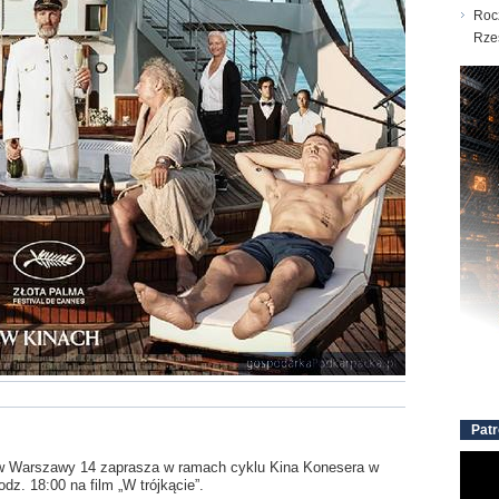
Roc
Rze
Patr
ów Warszawy 14 zaprasza w ramach cyklu Kina Konesera w
odz. 18:00 na film „W trójkącie”.