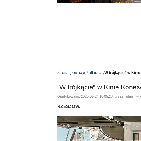
Strona główna
»
Kultura
»
„W trójkącie” w Kini
„W trójkącie” w Kinie Kones
Opublikowano: 2023-02-24 18:05:28, przez: admin, w k
RZESZÓW.