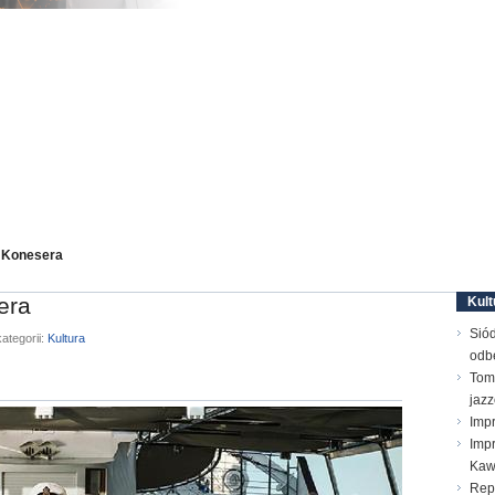
e Konesera
era
Kult
Sió
ategorii:
Kultura
odb
Toma
jaz
Imp
Impr
Ka
Repe