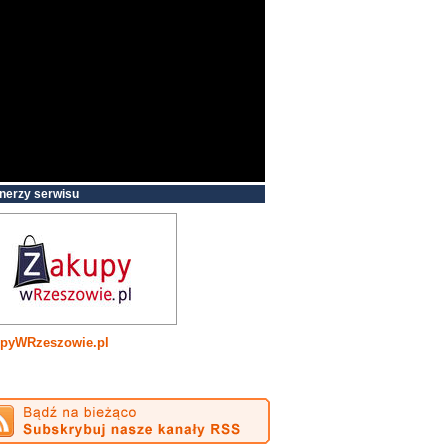
nerzy serwisu
pyWRzeszowie.pl