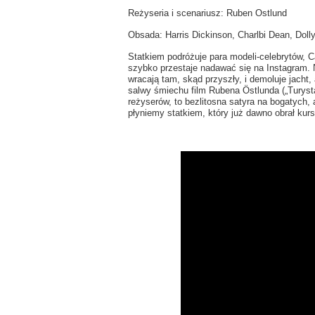
Reżyseria i scenariusz: Ruben Ostlund
Obsada: Harris Dickinson, Charlbi Dean, Doll
Statkiem podróżuje para modeli-celebrytów, Ca
szybko przestaje nadawać się na Instagram. 
wracają tam, skąd przyszły, i demoluje jacht
salwy śmiechu film Rubena Östlunda („Turysta
reżyserów, to bezlitosna satyra na bogatych
płyniemy statkiem, który już dawno obrał kurs