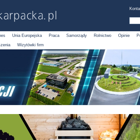
Konta
nes
Unia Europejska
Praca
Samorządy
Rolnictwo
Opinie
P
szenia
Wizytówki firm