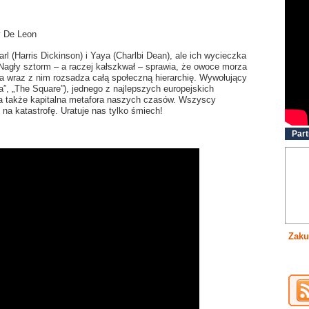
y De Leon
rl (Harris Dickinson) i Yaya (Charlbi Dean), ale ich wycieczka
Nagły sztorm – a raczej kałszkwał – sprawia, że owoce morza
, a wraz z nim rozsadza całą społeczną hierarchię. Wywołujący
”, „The Square”), jednego z najlepszych europejskich
, a także kapitalna metafora naszych czasów. Wszyscy
 na katastrofę. Uratuje nas tylko śmiech!
Part
Zaku