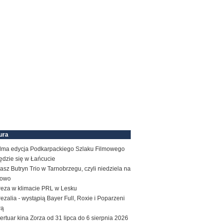
ura
dma edycja Podkarpackiego Szlaku Filmowego
ędzie się w Łańcucie
sz Butryn Trio w Tarnobrzegu, czyli niedziela na
zowo
reza w klimacie PRL w Lesku
ezalia - wystąpią Bayer Full, Roxie i Poparzeni
wą
rtuar kina Zorza od 31 lipca do 6 sierpnia 2026