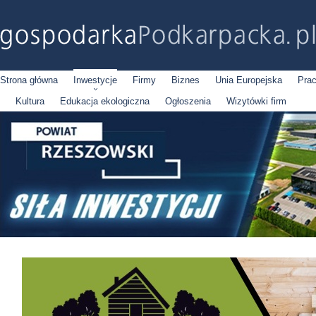
Strona główna
Inwestycje
Firmy
Biznes
Unia Europejska
Pra
Kultura
Edukacja ekologiczna
Ogłoszenia
Wizytówki firm