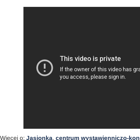
Więcej o:
Jasionka
,
centrum wystawienniczo-ko