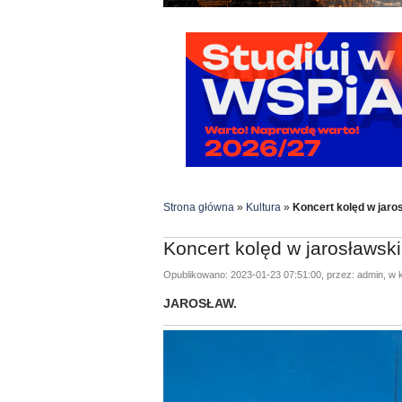
Strona główna
»
Kultura
»
Koncert kolęd w jar
Koncert kolęd w jarosławs
Opublikowano: 2023-01-23 07:51:00, przez: admin, w k
JAROSŁAW.