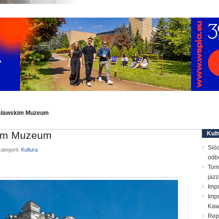
osławskim Muzeum
kim Muzeum
Kult
Sió
ategorii:
Kultura
odb
Toma
jaz
Imp
Impr
Ka
Repe