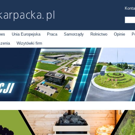
Konta
nes
Unia Europejska
Praca
Samorządy
Rolnictwo
Opinie
P
szenia
Wizytówki firm