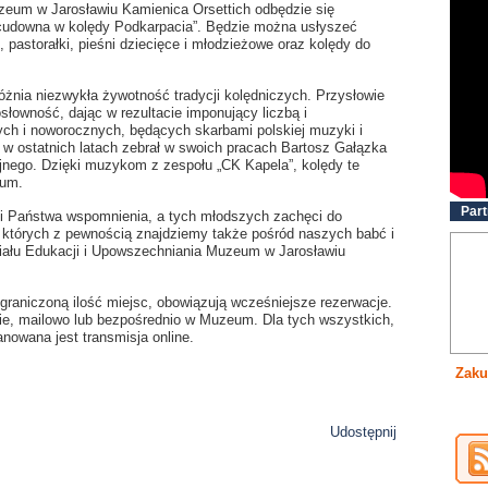
uzeum w Jarosławiu Kamienica Orsettich odbędzie się
 cudowna w kolędy Podkarpacia”. Będzie można usłyszeć
pastorałki, pieśni dziecięce i młodzieżowe oraz kolędy do
óżnia niezwykła żywotność tradycji kolędniczych. Przysłowie
osłowność, dając w rezultacie imponujący liczbą i
ych i noworocznych, będących skarbami polskiej muzyki i
ni w ostatnich latach zebrał w swoich pracach Bartosz Gałązka
yjnego. Dzięki muzykom z zespołu „CK Kapela”, kolędy te
eum.
Part
zi Państwa wspomnienia, a tych młodszych zachęci do
, których z pewnością znajdziemy także pośród naszych babć i
ziału Edukacji i Upowszechniania Muzeum w Jarosławiu
graniczoną ilość miejsc, obowiązują wcześniejsze rezerwacje.
e, mailowo lub bezpośrednio w Muzeum. Dla tych wszystkich,
anowana jest transmisja online.
Ins
Udostępnij