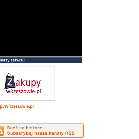
nerzy serwisu
tytut Polityki Energetycznej im. Ignacego
Łukasiewicza