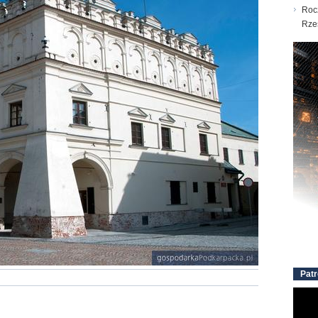
Roc
Rze
Patr