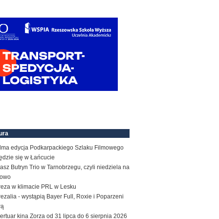
ura
dma edycja Podkarpackiego Szlaku Filmowego
ędzie się w Łańcucie
sz Butryn Trio w Tarnobrzegu, czyli niedziela na
zowo
reza w klimacie PRL w Lesku
ezalia - wystąpią Bayer Full, Roxie i Poparzeni
wą
rtuar kina Zorza od 31 lipca do 6 sierpnia 2026