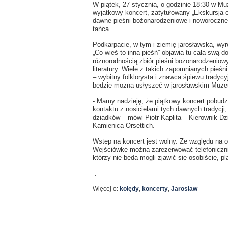
W piątek, 27 stycznia, o godzinie 18:30 w M
wyjątkowy koncert, zatytułowany „Ekskursja
dawne pieśni bożonarodzeniowe i noworoczne, 
tańca.
Podkarpacie, w tym i ziemię jarosławską, wyr
„Co wieś to inna pieśń” objawia tu całą swą d
różnorodnością zbiór pieśni bożonarodzeniow
literatury. Wiele z takich zapomnianych pieś
– wybitny folklorysta i znawca śpiewu tradyc
będzie można usłyszeć w jarosławskim Muz
- Mamy nadzieję, że piątkowy koncert pobud
kontaktu z nosicielami tych dawnych tradycji
dziadków – mówi Piotr Kaplita – Kierownik D
Kamienica Orsettich.
Wstęp na koncert jest wolny. Ze względu na o
Wejściówkę można zarezerwować telefoniczni
którzy nie będą mogli zjawić się osobiście, pl
.
Więcej o:
kolędy
,
koncerty
,
Jarosław